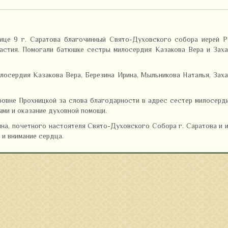
ице 9 г. Саратова благочинный Свято-Духовского собора иерей Р
астия. Помогали батюшке сестры милосердия Казакова Вера и Заха
осердия Казакова Вера, Березина Ирина, Мыльникова Наталья, Зах
ровне Прохницкой за слова благодарности в адрес сестер милосерд
ми и оказание духовной помощи.
на, почетного настоятеля Свято-Духовского Собора г. Саратова и 
 и внимание сердца.