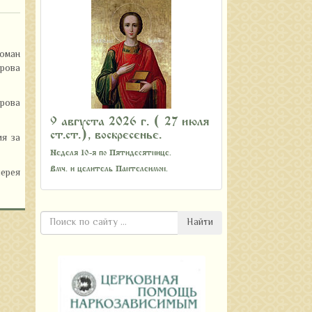
оман
рова
арова
9 августа 2026 г. ( 27 июля
ст.ст.), воскресенье.
ия за
Неделя 10-я по Пятидесятнице.
Вмч. и целитель Пантелеимон.
иерея
Найти