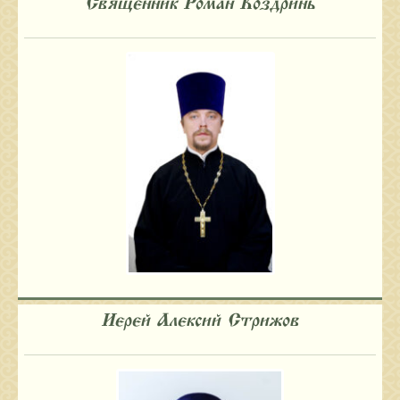
Священник Роман Коздринь
Иерей Алексий Стрижов