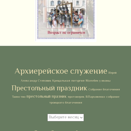
Метки
Архиерейское служение
Иерей
Александр Степовик
Крещальная литургия
Молебен у иконы
Престольный праздник
Собрание благочиния
престольный празник
Таинство
протоиереи. В.Пархоменко
собрание
троицкого благочиния
Архивы
Архивы
Рубрики