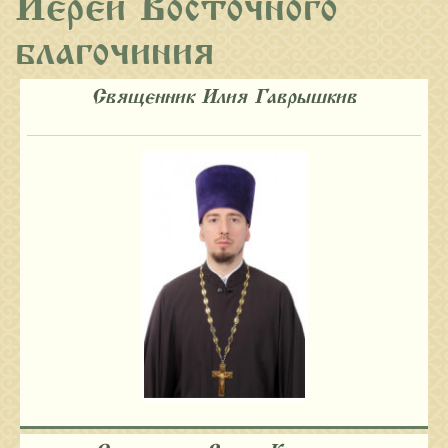
Иереи Восточного
благочиния
Священник Илия Гаврышкив