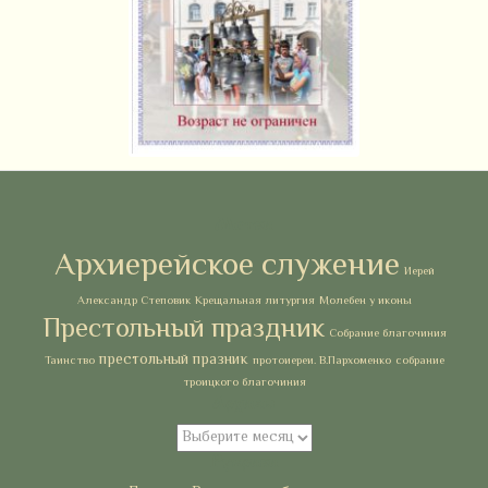
Метки
Архиерейское служение
Иерей
Александр Степовик
Крещальная литургия
Молебен у иконы
Престольный праздник
Собрание благочиния
престольный празник
Таинство
протоиереи. В.Пархоменко
собрание
троицкого благочиния
Архивы
Архивы
Рубрики