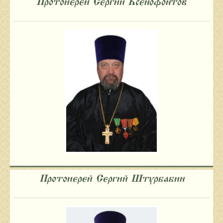
Протоиерей Сергий Ксенофонтов
Протоиерей Сергий Штурбабин