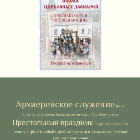
Метки
Архиерейское служение
Иерей
Александр Степовик
Крещальная литургия
Молебен у иконы
Престольный праздник
Собрание благочиния
престольный празник
Таинство
протоиереи. В.Пархоменко
собрание
троицкого благочиния