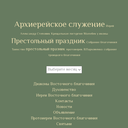
Метки
Архиерейское служение
Иерей
Александр Степовик
Крещальная литургия
Молебен у иконы
Престольный праздник
Собрание благочиния
престольный празник
Таинство
протоиереи. В.Пархоменко
собрание
троицкого благочиния
Архивы
Архивы
Рубрики
Диаконы Восточного благочиния
Духовенство
Иереи Восточного благочиния
Контакты
Новости
Объявление
Протоиереи Восточного благочиния
Святыни