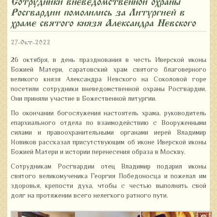
Сотрудники вневедомственной охраны
Росгвардии помолились за Литургией в
храме святого князя Александра Невского
27-Окт-2022
26 октября, в день празднования в честь Иверской иконы
Божией Матери, саратовский храм святого благоверного
великого князя Александра Невского на Соколовой горе
посетили сотрудники вневедомственной охраны Росгвардии.
Они приняли участие в Божественной литургии.
По окончании богослужения настоятель храма, руководитель
епархиального отдела по взаимодействию с Вооруженными
силами и правоохранительными органами иерей Владимир
Новиков рассказал присутствующим об иконе Иверской иконы
Божией Матери и истории перенесения образа в Москву.
Сотрудникам Росгвардии отец Владимир подарил иконы
святого великомученика Георгия Победоносца и пожелал им
здоровья, крепости духа, чтобы с честью выполнять свой
долг на протяжении всего нелегкого ратного пути.