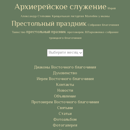
Архиерейское служение
Иерей
Александр Степовик
Крещальная литургия
Молебен у иконы
Престольный праздник
Собрание благочиния
престольный празник
Таинство
протоиереи. В.Пархоменко
собрание
троицкого благочиния
Архивы
Архивы
Рубрики
Диаконы Восточного благочиния
Духовенство
Иереи Восточного благочиния
Контакты
Новости
Объявление
Протоиереи Восточного благочиния
Святыни
Статьи
Фотоальбом
Фотогалерея