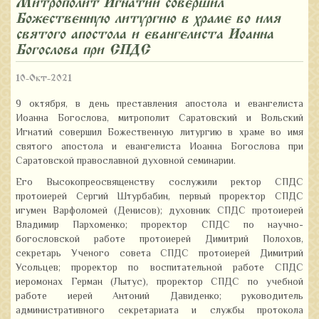
Митрополит Игнатий совершил
Божественную литургию в храме во имя
святого апостола и евангелиста Иоанна
Богослова при СПДС
10-Окт-2021
9 октября, в день преставления апостола и евангелиста
Иоанна Богослова, митрополит Саратовский и Вольский
Игнатий совершил Божественную литургию в храме во имя
святого апостола и евангелиста Иоанна Богослова при
Саратовской православной духовной семинарии.
Его Высокопреосвященству сослужили ректор СПДС
протоиерей Сергий Штурбабин, первый проректор СПДС
игумен Варфоломей (Денисов); духовник СПДС протоиерей
Владимир Пархоменко; проректор СПДС по научно-
богословской работе протоиерей Димитрий Полохов,
секретарь Ученого совета СПДС протоиерей Димитрий
Усольцев; проректор по воспитательной работе СПДС
иеромонах Герман (Лытус), проректор СПДС по учебной
работе иерей Антоний Давиденко; руководитель
административного секретариата и службы протокола