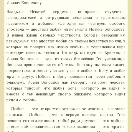
Иоанну Богослову.
Владыка Игнатий сердечно поздравил студентов,
преподавателей и сотрудников семинарии с престольным
праздником и добавил: «Сегодня мы чествуем особого
апостола — апостола любви, евангелиста Иоанна Богослова.
В нашей жизни столько черствости, холода, безразличия,
равнодушия, что апостол любви со своими повествованиями, в
которых он говорит, как нужно любить, в современном мире
выглядит наивным глупцом. Но ведь мы идем за Христом, а
Иоанн Богослов — один из самых ближайших Его учеников, в
Писании прямо говорится об этом. Поэтому мы, имея такого
покровителя, должны учиться у него любви к Богу и любви
друг к другу. Любовь к Богу проявляется через любовь к
ближнему. Иоанн Богослов нам говорит, что лжет человек,
который говорит, что любит Бога, Которого не видит, и
вместе с тем ненавидит своего ближнего, которого видит
рядом с собой».
— Любовь — это не просто восторженное чувство,— напомнил
владыка.— Любовь — это в первую очередь жертва. Если
человек готов жертвовать собой ради другого — это любовь,
а если всё ограничивается только эмоциями — это другое.