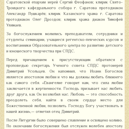
Саратовской епархии иерей Сергий Феофанов; клирик Свято-
Троицкого кафедрального собора г. Саратова протодиакон
Александр Пушкарёв; клирик Казанского храма г. Саратова
протодиакон Олег Дроздов; клирик храма диакон Тимофей
Улямаев.
За богослужением молились преподаватели, сотрудники и
студенты семинарии, учащиеся регентско-певческих курсов и
воспитанники Образовательного центра по развитию детского
и юношеского творчества при СПДС.
Перед причащением к присутствующим обратился с
проповедью секретарь Ученого совета СПДС протоиерей
Димитрий Усольцев. Он напомнил, что Иоанн Богослов
является апостолом любви и что мы должны любить ближнего
как самого себя. «Евангелие говорит нам, что сила любви
заключается в жертвенности. Господь призывает нас любить
друг друга, как Он возлюбил нас. Любовь — это способность
преодолеть себя, найти в своем сердце место для
Божественной любви, позволить Господу Богу участвовать в
нашей жизни»,— отметил отец Димитрий.
После Литургии было совершено славление и освящено коливо.
По окончании богослужения был отслужен молебен апостолу