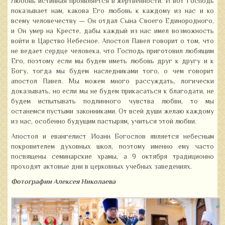
Любовь истинная проявляется в жертвенности. И вот Господь
показывает нам, какова Его любовь к каждому из нас и ко
всему человечеству — Он отдал Сына Своего Единородного,
и Он умер на Кресте, дабы каждый из нас имел возможность
войти в Царство Небесное. Апостол Павел говорит о том, что
не ведает сердце человека, что Господь приготовил любящим
Его, поэтому если мы будем иметь любовь друг к другу и к
Богу, тогда мы будем наследниками того, о чем говорит
апостол Павел. Мы можем много рассуждать, логически
доказывать, но если мы не будем прикасаться к благодати, не
будем испытывать подлинного чувства любви, то мы
останемся пустыми законниками. От всей души желаю каждому
из нас, особенно будущим пастырям, учиться этой любви.
Апостол и евангелист Иоанн Богослов является небесным
покровителем духовных школ, поэтому именно ему часто
посвящены семинарские храмы, а 9 октября традиционно
проходят актовые дни в церковных учебных заведениях.
Фотографии Алексея Николаева