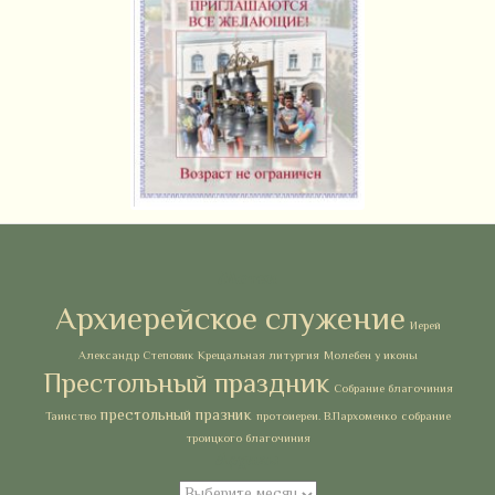
Метки
Архиерейское служение
Иерей
Александр Степовик
Крещальная литургия
Молебен у иконы
Престольный праздник
Собрание благочиния
престольный празник
Таинство
протоиереи. В.Пархоменко
собрание
троицкого благочиния
Архивы
Архивы