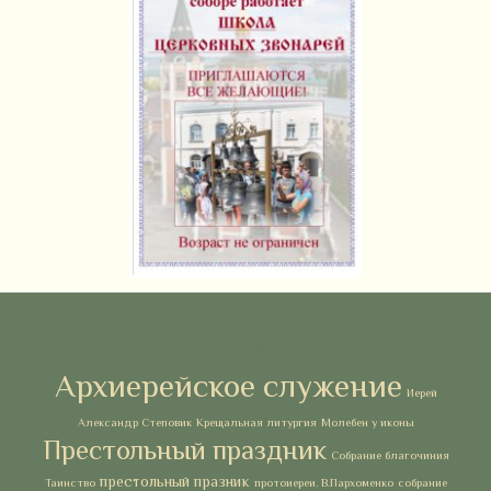
Метки
Архиерейское служение
Иерей
Александр Степовик
Крещальная литургия
Молебен у иконы
Престольный праздник
Собрание благочиния
престольный празник
Таинство
протоиереи. В.Пархоменко
собрание