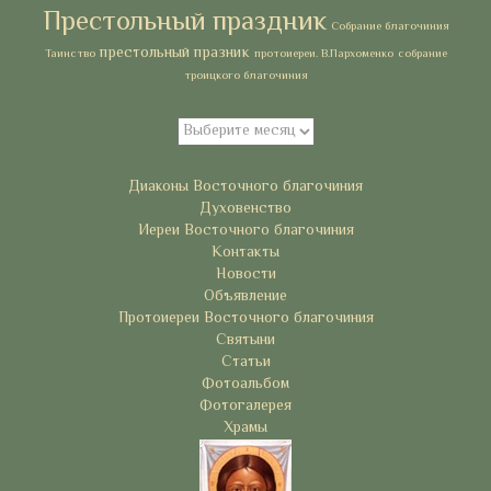
Престольный праздник
Собрание благочиния
престольный празник
Таинство
протоиереи. В.Пархоменко
собрание
троицкого благочиния
Архивы
Архивы
Рубрики
Диаконы Восточного благочиния
Духовенство
Иереи Восточного благочиния
Контакты
Новости
Объявление
Протоиереи Восточного благочиния
Святыни
Статьи
Фотоальбом
Фотогалерея
Храмы