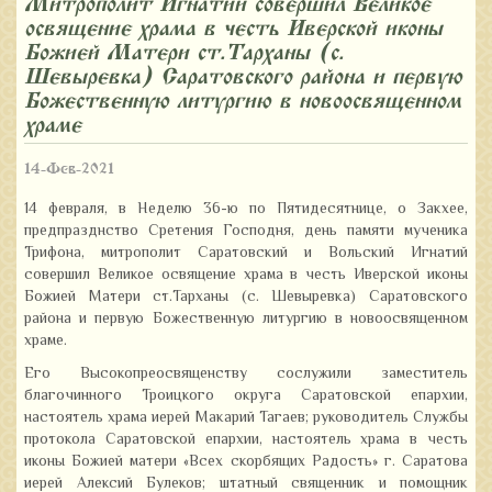
Митрополит Игнатий совершил Великое
освящение храма в честь Иверской иконы
Божией Матери ст.Тарханы (с.
Шевыревка) Саратовского района и первую
Божественную литургию в новоосвященном
храме
14-Фев-2021
14 февраля, в Неделю 36-ю по Пятидесятнице, о Закхее,
предпразднство Сретения Господня, день памяти мученика
Трифона, митрополит Саратовский и Вольский Игнатий
совершил Великое освящение храма в честь Иверской иконы
Божией Матери ст.Тарханы (с. Шевыревка) Саратовского
района и первую Божественную литургию в новоосвященном
храме.
Его Высокопреосвященству сослужили заместитель
благочинного Троицкого округа Саратовской епархии,
настоятель храма иерей Макарий Тагаев; руководитель Службы
протокола Саратовской епархии, настоятель храма в честь
иконы Божией матери «Всех скорбящих Радость» г. Саратова
иерей Алексий Булеков; штатный священник и помощник