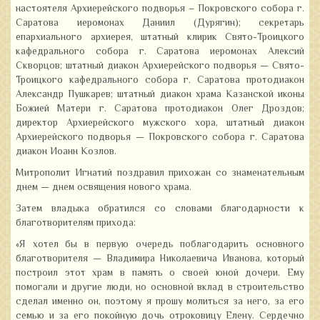
настоятеля Архиерейского подворья – Покровского собора г.
Саратова иеромонах Даниил (Дурягин); секретарь
епархиального архиерея, штатный клирик Свято-Троицкого
кафедрального собора г. Саратова иеромонах Алексий
Скворцов; штатный диакон Архиерейского подворья — Свято-
Троицкого кафедрального собора г. Саратова протодиакон
Александр Пушкарев; штатный диакон храма Казанской иконы
Божией Матери г. Саратова протодиакон Олег Дроздов;
директор Архиерейского мужского хора, штатный диакон
Архиерейского подворья — Покровского собора г. Саратова
диакон Иоанн Козлов.
Митрополит Игнатий поздравил прихожан со знаменательным
днем — днем освящения нового храма.
Затем владыка обратился со словами благодарности к
благотворителям прихода:
«Я хотел бы в первую очередь поблагодарить основного
благотворителя — Владимира Николаевича Иванова, который
построил этот храм в память о своей юной дочери. Ему
помогали и другие люди, но основной вклад в строительство
сделал именно он, поэтому я прошу молиться за него, за его
семью и за его покойную дочь отроковицу Елену. Сердечно