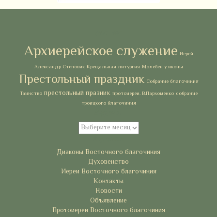
Метки
Архиерейское служение
Иерей
Александр Степовик
Крещальная литургия
Молебен у иконы
Престольный праздник
Собрание благочиния
престольный празник
Таинство
протоиереи. В.Пархоменко
собрание
троицкого благочиния
Архивы
Архивы
Рубрики
Диаконы Восточного благочиния
Духовенство
Иереи Восточного благочиния
Контакты
Новости
Объявление
Протоиереи Восточного благочиния