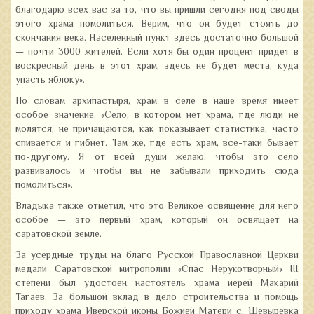
благодарю всех вас за то, что вы пришли сегодня под своды
этого храма помолиться. Верим, что он будет стоять до
скончания века. Населенный пункт здесь достаточно большой
— почти 3000 жителей. Если хотя бы один процент придет в
воскресный день в этот храм, здесь не будет места, куда
упасть яблоку».
По словам архипастыря, храм в селе в наше время имеет
особое значение. «Село, в котором нет храма, где люди не
молятся, не причащаются, как показывает статистика, часто
спивается и гибнет. Там же, где есть храм, все-таки бывает
по-другому. Я от всей души желаю, чтобы это село
развивалось и чтобы вы не забывали приходить сюда
помолиться».
Владыка также отметил, что это Великое освящение для него
особое — это первый храм, который он освящает на
саратовской земле.
За усердные труды на благо Русской Православной Церкви
медали Саратовской митрополии «Спас Нерукотворный» III
степени был удостоен настоятель храма иерей Макарий
Тагаев. За большой вклад в дело строительства и помощь
приходу храма Иверской иконы Божией Матери с. Шевыревка