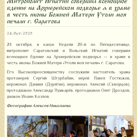
Митрополит Игнатий совершил всенощное
бдение на Архиерейском подворье – в храме
в честь иконы Божией Матери «Утоли моя
печали» г. Саратова
24-Окт-2020
24 октября, в канун Недели 20-й по Пятидесятнице,
митрополит Саратовский и Вольский Игнатий совершил
всенощное бдение на Архиерейском подворье — в храме в
честь иконы Божией Матери «Утоли моя печали» г. Саратова.
Его Высокопреосвященству сослужили настоятель храма
протоиерей Сергий Штурбабин, иерей Павел Гостюжов,
иеромонах Даниил (Дурягин), иеромонах Алексий (Скворцов),
протодиакон Александр Пушкарёв, протодиакон Олег Дроздов,
диакон Иоанн Козлов.
Фотографии Алексея Николаева