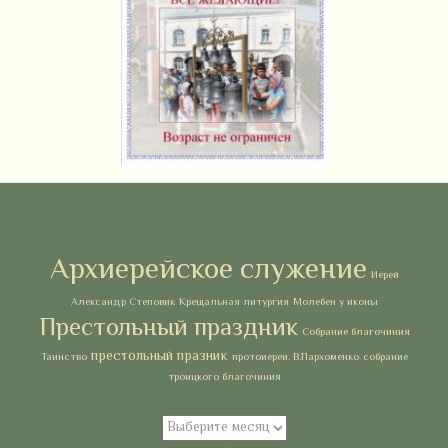
Метки
Архиерейское служение
Иерей
Александр Степовик
Крещальная литургия
Молебен у иконы
Престольный праздник
Собрание благочиния
престольный празник
Таинство
протоиереи. В.Пархоменко
собрание
троицкого благочиния
Архивы
Архивы