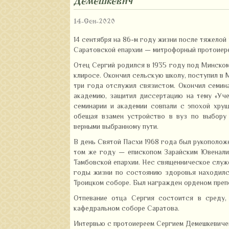
Демешкевич
14-Сен-2020
14 сентября на 86-м году жизни после тяжело
Саратовской епархии — митрофорный протоиер
Отец Сергий родился в 1935 году под Минском,
клиросе. Окончил сельскую школу, поступил в
три года отслужил связистом. Окончил семин
академию, защитил диссертацию на тему «Уче
семинарии и академии совпали с эпохой хрущ
обещая взамен устройство в вуз по выбору
верными выбранному пути.
В день Святой Пасхи 1968 года был рукополож
том же году — епископом Зарайским Ювеналие
Тамбовской епархии. Нес священническое служ
годы жизни по состоянию здоровья находилс
Троицком соборе. Был награжден орденом преп
Отпевание отца Сергия состоится в среду, 
кафедральном соборе Саратова.
Интервью с протоиереем Сергием Демешкевиче