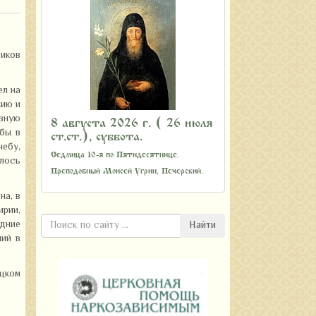
риков
ел на
мию и
овную
8 августа 2026 г. ( 26 июля
ебы в
ст.ст.), суббота.
чебу,
Седмица 10-я по Пятидесятнице.
лось
Преподобный Моисей Угрин, Печерский.
на, в
ирии,
едние
Найти
ий в
цком