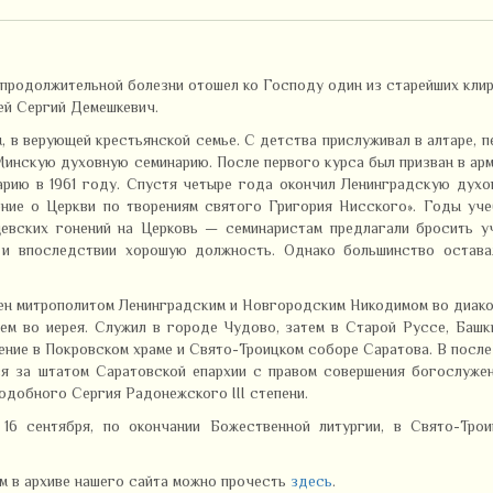
й продолжительной болезни отошел ко Господу один из старейших кли
ей Сергий Демешкевич.
 в верующей крестьянской семье. С детства прислуживал в алтаре, п
 Минскую духовную семинарию. После первого курса был призван в ар
арию в 1961 году. Спустя четыре года окончил Ленинградскую дух
ние о Церкви по творениям святого Григория Нисского». Годы уч
евских гонений на Церковь — семинаристам предлагали бросить у
 и впоследствии хорошую должность. Однако большинство остава
ен митрополитом Ленинградским и Новгородским Никодимом во диако
м во иерея. Служил в городе Чудово, затем в Старой Руссе, Башк
ение в Покровском храме и Свято-Троицком соборе Саратова. В посл
я за штатом Саратовской епархии с правом совершения богослужен
одобного Сергия Радонежского III степени.
16 сентября, по окончании Божественной литургии, в Свято-Трои
м в архиве нашего сайта можно прочесть
здесь
.