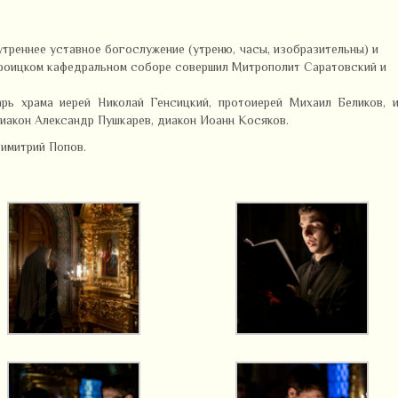
 утреннее уставное богослужение (утреню, часы, изобразительны) и
роицком кафедральном соборе совершил Митрополит Саратовский и
ь храма иерей Николай Генсицкий, протоиерей Михаил Беликов, и
диакон Александр Пушкарев, диакон Иоанн Косяков.
имитрий Попов.