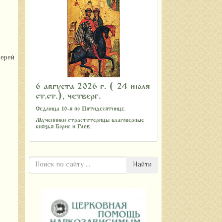
ерей
6 августа 2026 г. ( 24 июля
ст.ст.), четверг.
Седмица 10-я по Пятидесятнице.
Мученники страстотерпцы благоверные
князья Борис и Глеб.
Найти