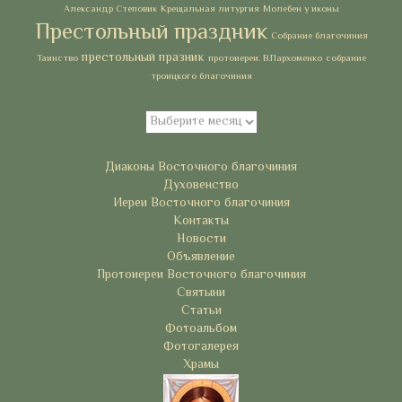
Александр Степовик
Крещальная литургия
Молебен у иконы
Престольный праздник
Собрание благочиния
престольный празник
Таинство
протоиереи. В.Пархоменко
собрание
троицкого благочиния
Архивы
Архивы
Рубрики
Диаконы Восточного благочиния
Духовенство
Иереи Восточного благочиния
Контакты
Новости
Объявление
Протоиереи Восточного благочиния
Святыни
Статьи
Фотоальбом
Фотогалерея
Храмы