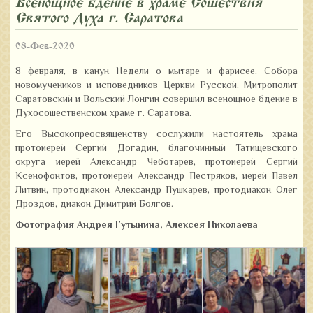
Всенощное бдение в храме Сошествия
Святого Духа г. Саратова
08-Фев-2020
8 февраля, в канун Недели о мытаре и фарисее, Собора
новомучеников и исповедников Церкви Русской, Митрополит
Саратовский и Вольский Лонгин совершил всенощное бдение в
Духосошественском храме г. Саратова.
Его Высокопреосвященству сослужили настоятель храма
протоиерей Сергий Догадин, благочинный Татищевского
округа иерей Александр Чеботарев, протоиерей Сергий
Ксенофонтов, протоиерей Александр Пестряков, иерей Павел
Литвин, протодиакон Александр Пушкарев, протодиакон Олег
Дроздов, диакон Димитрий Болгов.
Фотография Андрея Гутынина, Алексея Николаева