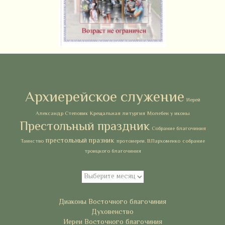
Метки
Архиерейское служение
Иерей
Александр Степовик
Крещальная литургия
Молебен у иконы
Престольный праздник
Собрание благочиния
престольный празник
Таинство
протоиереи. В.Пархоменко
собрание
троицкого благочиния
Архивы
Архивы
Рубрики
Диаконы Восточного благочиния
Духовенство
Иереи Восточного благочиния