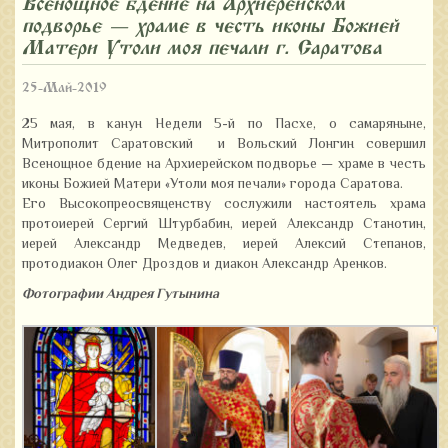
Всенощное бдение на Архиерейском
подворье — храме в честь иконы Божией
Матери «Утоли моя печали» г. Саратова
25-Май-2019
25 мая, в канун Недели 5-й по Пасхе, о самаряныне,
Митрополит Саратовский и Вольский Лонгин совершил
Всенощное бдение на Архиерейском подворье — храме в честь
иконы Божией Матери «Утоли моя печали» города Саратова.
Его Высокопреосвященству сослужили настоятель храма
протоиерей Сергий Штурбабин, иерей Александр Станотин,
иерей Александр Медведев, иерей Алексий Степанов,
протодиакон Олег Дроздов и диакон Александр Аренков.
Фотографии Андрея Гутынина