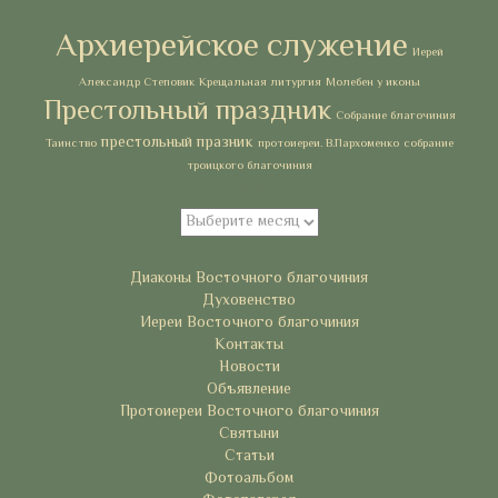
Метки
Архиерейское служение
Иерей
Александр Степовик
Крещальная литургия
Молебен у иконы
Престольный праздник
Собрание благочиния
престольный празник
Таинство
протоиереи. В.Пархоменко
собрание
троицкого благочиния
Архивы
Архивы
Рубрики
Диаконы Восточного благочиния
Духовенство
Иереи Восточного благочиния
Контакты
Новости
Объявление
Протоиереи Восточного благочиния
Святыни
Статьи
Фотоальбом