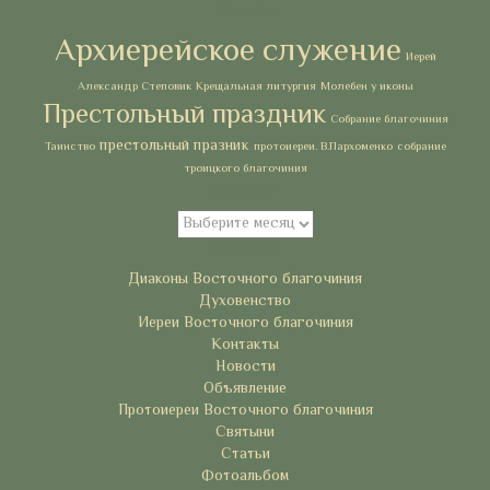
Метки
Архиерейское служение
Иерей
Александр Степовик
Крещальная литургия
Молебен у иконы
Престольный праздник
Собрание благочиния
престольный празник
Таинство
протоиереи. В.Пархоменко
собрание
троицкого благочиния
Архивы
Архивы
Рубрики
Диаконы Восточного благочиния
Духовенство
Иереи Восточного благочиния
Контакты
Новости
Объявление
Протоиереи Восточного благочиния
Святыни
Статьи
Фотоальбом