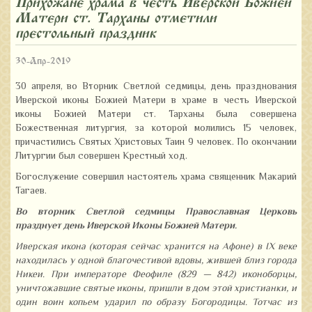
Прихожане храма в честь Иверской Божией
Матери ст. Тарханы отметили
престольный праздник
30-Апр-2019
30 апреля, во Вторник Светлой седмицы, день празднования
Иверской иконы Божией Матери в храме в честь Иверской
иконы Божией Матери ст. Тарханы была совершена
Божественная литургия, за которой молились 15 человек,
причастились Святых Христовых Таин 9 человек. По окончании
Литургии был совершен Крестный ход.
Богослужение совершил настоятель храма священник Макарий
Тагаев.
Во вторник Светлой седмицы Православная Церковь
празднует день Иверской Иконы Божией Матери.
Иверская икона (которая сейчас хранится на Афоне) в IX веке
находилась у одной благочестивой вдовы, жившей близ города
Никеи. При императоре Феофиле (829 — 842) иконоборцы,
уничтожавшие святые иконы, пришли в дом этой христианки, и
один воин копьем ударил по образу Богородицы. Тотчас из