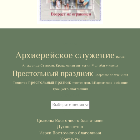
Метки
Архиерейское служение
Иерей
Александр Степовик
Крещальная литургия
Молебен у иконы
Престольный праздник
Собрание благочиния
престольный празник
Таинство
протоиереи. В.Пархоменко
собрание
троицкого благочиния
Архивы
Архивы
Рубрики
Диаконы Восточного благочиния
Духовенство
Иереи Восточного благочиния
Контакты