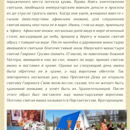
пораженного места потекла кровь. Вдова, боясь уничтожения
святыни, пообещала императорским воинам деньги и просила
их до утра не трогать икону. Когда они ушли, женщина вместе с
сыном (впоследствии афонским иноком), для сохранения
святой иконы опустила ее в море. Икона, стоя на воде, приплыла
к Афону. Афонские иноки, несколько дней видя в море огненный
столп, восходящий до неба, пришли к берегу и нашли святой
образ, стоящий на воде. После молебна о даровании монастырю
явившейся святыни благочестивый инок Иверского монастыря
святой Гавриил Грузин (память 12 июля), по повелению Божией
Матери, явившейся ему во сне, пошел по воде, принял святую
икону и поставил в храме. Однако на следующий день икона
была обретена не в храме, а над воротами обители. Так
повторялось несколько раз, пока Пресвятая Дева не открыла
святому Гавриилу Свою волю во сне, сказав, что не желает быть
хранимой иноками, а хочет быть их Хранительницей. После
этого образ был поставлен над монастырскими воротами.
Поэтому святая икона называется Портаитиссою, Вратарницею.