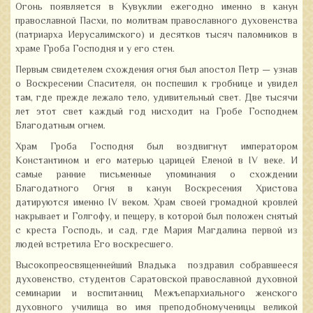
Огонь появляется в Кувуклии ежегодно именно в канун
православной Пасхи, по молитвам православного духовенства
(патриарха Иерусалимского) и десятков тысяч паломников в
храме Гроба Господня и у его стен.
Первым свидетелем схождения огня был апостол Петр — узнав
о Воскресении Спасителя, он поспешил к гробнице и увидел
там, где прежде лежало тело, удивительный свет. Две тысячи
лет этот свет каждый год нисходит на Гробе Господнем
Благодатным огнем.
Храм Гроба Господня был воздвигнут императором
Константином и его матерью царицей Еленой в IV веке. И
самые ранние письменные упоминания о схождении
Благодатного Огня в канун Воскресения Христова
датируются именно IV веком. Храм своей громадной кровлей
накрывает и Голгофу, и пещеру, в которой был положен снятый
с креста Господь, и сад, где Мария Магдалина первой из
людей встретила Его воскресшего.
Высокопреосвященнейший Владыка поздравил собравшееся
духовенство, студентов Саратовской православной духовной
семинарии и воспитанниц Межъепархиального женского
духовного училища во имя преподобномученицы великой