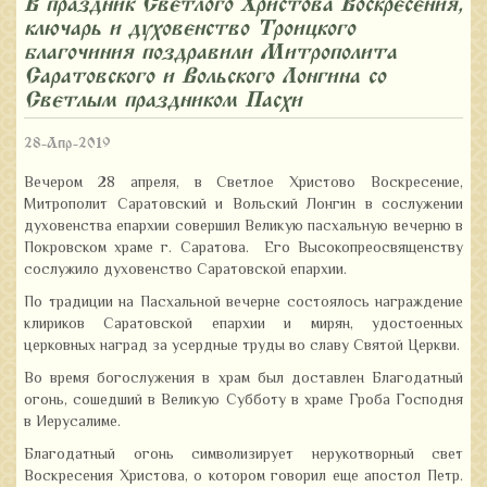
В праздник Светлого Христова Воскресения,
ключарь и духовенство Троицкого
благочиния поздравили Митрополита
Саратовского и Вольского Лонгина со
Светлым праздником Пасхи
28-Апр-2019
Вечером 28 апреля, в Светлое Христово Воскресение,
Митрополит Саратовский и Вольский Лонгин в сослужении
духовенства епархии совершил Великую пасхальную вечерню в
Покровском храме г. Саратова. Его Высокопреосвященству
сослужило духовенство Саратовской епархии.
По традиции на Пасхальной вечерне состоялось награждение
клириков Саратовской епархии и мирян, удостоенных
церковных наград за усердные труды во славу Святой Церкви.
Во время богослужения в храм был доставлен Благодатный
огонь, сошедший в Великую Субботу в храме Гроба Господня
в Иерусалиме.
Благодатный огонь символизирует нерукотворный свет
Воскресения Христова, о котором говорил еще апостол Петр.