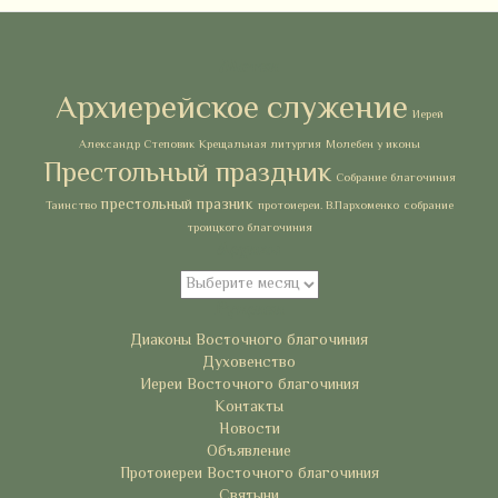
Метки
Архиерейское служение
Иерей
Александр Степовик
Крещальная литургия
Молебен у иконы
Престольный праздник
Собрание благочиния
престольный празник
Таинство
протоиереи. В.Пархоменко
собрание
троицкого благочиния
Архивы
Архивы
Рубрики
Диаконы Восточного благочиния
Духовенство
Иереи Восточного благочиния
Контакты
Новости
Объявление
Протоиереи Восточного благочиния
Святыни