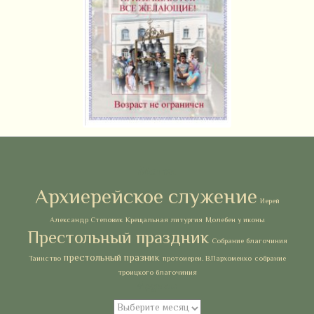
Метки
Архиерейское служение
Иерей
Александр Степовик
Крещальная литургия
Молебен у иконы
Престольный праздник
Собрание благочиния
престольный празник
Таинство
протоиереи. В.Пархоменко
собрание
троицкого благочиния
Архивы
Архивы