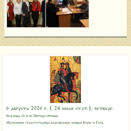
6 августа 2026 г. ( 24 июля ст.ст.), четверг.
Седмица 10-я по Пятидесятнице.
Мученники страстотерпцы благоверные князья Борис и Глеб.