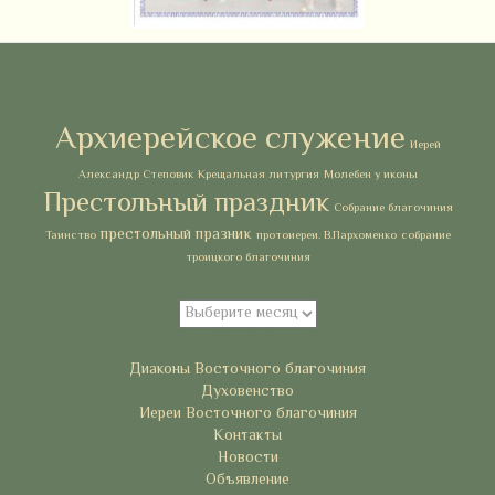
Метки
Архиерейское служение
Иерей
Александр Степовик
Крещальная литургия
Молебен у иконы
Престольный праздник
Собрание благочиния
престольный празник
Таинство
протоиереи. В.Пархоменко
собрание
троицкого благочиния
Архивы
Архивы
Рубрики
Диаконы Восточного благочиния
Духовенство
Иереи Восточного благочиния
Контакты
Новости
Объявление