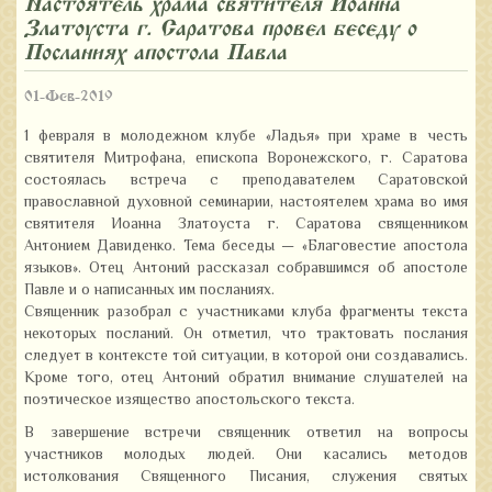
Настоятель храма святителя Иоанна
Златоуста г. Саратова провел беседу о
Посланиях апостола Павла
01-Фев-2019
1 февраля в молодежном клубе «Ладья» при храме в честь
святителя Митрофана, епископа Воронежского, г. Саратова
состоялась встреча с преподавателем Саратовской
православной духовной семинарии, настоятелем храма во имя
святителя Иоанна Златоуста г. Саратова священником
Антонием Давиденко. Тема беседы — «Благовестие апостола
языков». Отец Антоний рассказал собравшимся об апостоле
Павле и о написанных им посланиях.
Священник разобрал с участниками клуба фрагменты текста
некоторых посланий. Он отметил, что трактовать послания
следует в контексте той ситуации, в которой они создавались.
Кроме того, отец Антоний обратил внимание слушателей на
поэтическое изящество апостольского текста.
В завершение встречи священник ответил на вопросы
участников молодых людей. Они касались методов
истолкования Священного Писания, служения святых