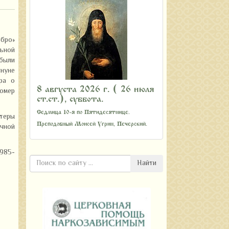
обро»
льной
 были
нуне
ра о
8 августа 2026 г. ( 26 июля
омер
ст.ст.), суббота.
Седмица 10-я по Пятидесятнице.
теры
Преподобный Моисей Угрин, Печерский.
чной
985-
Найти