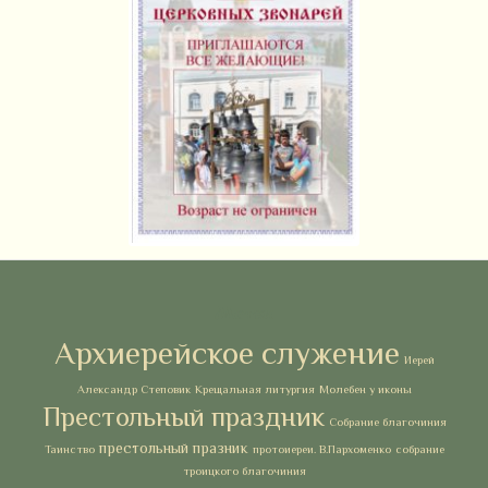
Метки
Архиерейское служение
Иерей
Александр Степовик
Крещальная литургия
Молебен у иконы
Престольный праздник
Собрание благочиния
престольный празник
Таинство
протоиереи. В.Пархоменко
собрание
троицкого благочиния