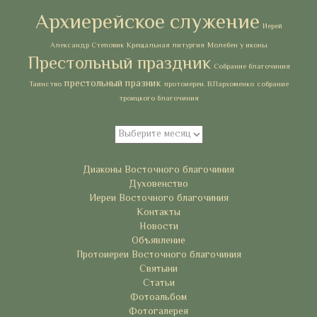
Архиерейское служение
Иерей
Александр Степовик
Крещальная литургия
Молебен у иконы
Престольный праздник
Собрание благочиния
престольный празник
Таинство
протоиереи. В.Пархоменко
собрание
троицкого благочиния
Архивы
Архивы
Рубрики
Диаконы Восточного благочиния
Духовенство
Иереи Восточного благочиния
Контакты
Новости
Объявление
Протоиереи Восточного благочиния
Святыни
Статьи
Фотоальбом
Фотогалерея