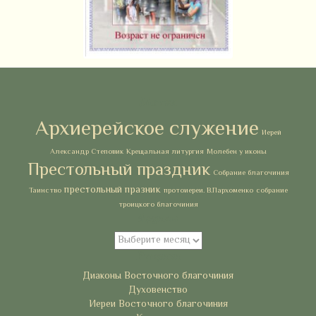
Метки
Архиерейское служение
Иерей
Александр Степовик
Крещальная литургия
Молебен у иконы
Престольный праздник
Собрание благочиния
престольный празник
Таинство
протоиереи. В.Пархоменко
собрание
троицкого благочиния
Архивы
Архивы
Рубрики
Диаконы Восточного благочиния
Духовенство
Иереи Восточного благочиния