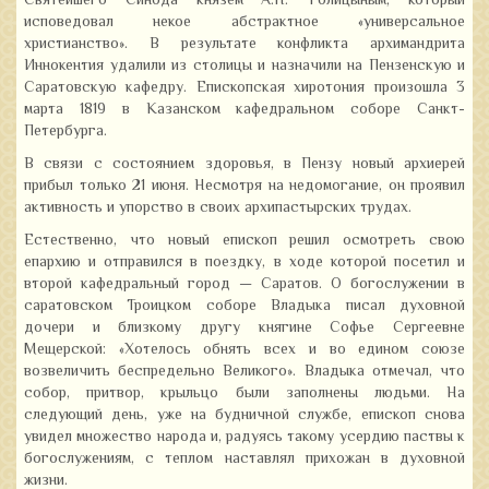
Святейшего Синода князем А.Н. Голицыным, который
исповедовал некое абстрактное «универсальное
христианство». В результате конфликта архимандрита
Иннокентия удалили из столицы и назначили на Пензенскую и
Саратовскую кафедру. Епископская хиротония произошла 3
марта 1819 в Казанском кафедральном соборе Санкт-
Петербурга.
В связи с состоянием здоровья, в Пензу новый архиерей
прибыл только 21 июня. Несмотря на недомогание, он проявил
активность и упорство в своих архипастырских трудах.
Естественно, что новый епископ решил осмотреть свою
епархию и отправился в поездку, в ходе которой посетил и
второй кафедральный город — Саратов. О богослужении в
саратовском Троицком соборе Владыка писал духовной
дочери и близкому другу княгине Софье Сергеевне
Мещерской: «Хотелось обнять всех и во едином союзе
возвеличить беспредельно Великого». Владыка отмечал, что
собор, притвор, крыльцо были заполнены людьми. На
следующий день, уже на будничной службе, епископ снова
увидел множество народа и, радуясь такому усердию паствы к
богослужениям, с теплом наставлял прихожан в духовной
жизни.