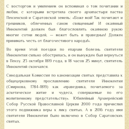
С восторгом и умилением он вспоминал о том почитании и
любви, с которыми встретила своего архипастыря паства
Пензенской и Саратовской земель: «Боже мой! Так почитают и
грешников, облеченных саном священным! И окаянный
Иннокентий должен был благословлять окаянною рукою
многие сотни людей, — может быть и праведных! Должен
принимать честь от благочестивого народа!».
Во время этой поездки по епархии болезнь святителя
Иннокентия сильно обострилась, и он вынужден был вернуться
в Пензу. 23 октября 1819 года, в 18 часов 25 минут, святитель
Иннокентий скончался.
Синодальная Комиссия по канонизации святых представила к
общецерковному прославлению святителя Иннокентия
(Смирнова, 1784-1819) как «праведника, почитаемого за
аскетическое житие и чудеса, совершаемые по его
молитвенному предстательству». Юбилейный Архиерейский
Собор Русской Православной Церкви 2000 года причислил
этого подвижника веры к лику святых. А в 2016 году имя
святителя Иннокентия было включено в Собор Саратовских
святых.