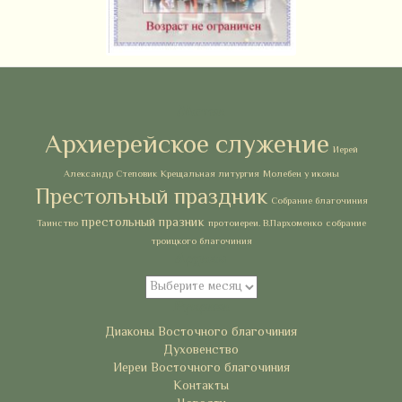
Метки
Архиерейское служение
Иерей
Александр Степовик
Крещальная литургия
Молебен у иконы
Престольный праздник
Собрание благочиния
престольный празник
Таинство
протоиереи. В.Пархоменко
собрание
троицкого благочиния
Архивы
Архивы
Рубрики
Диаконы Восточного благочиния
Духовенство
Иереи Восточного благочиния
Контакты