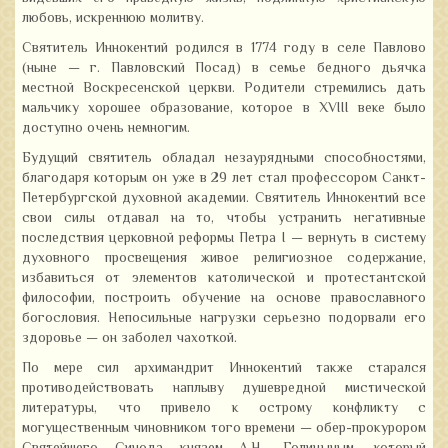
любовь, искреннюю молитву.
Святитель Иннокентий родился в 1774 году в селе Павлово
(ныне — г. Павловский Посад) в семье бедного дьячка
местной Воскресенской церкви. Родители стремились дать
мальчику хорошее образование, которое в XVIII веке было
доступно очень немногим.
Будущий святитель обладал незаурядными способностями,
благодаря которым он уже в 29 лет стал профессором Санкт-
Петербургской духовной академии. Святитель Иннокентий все
свои силы отдавал на то, чтобы устранить негативные
последствия церковной реформы Петра I — вернуть в систему
духовного просвещения живое религиозное содержание,
избавиться от элементов католической и протестантской
философии, построить обучение на основе православного
богословия. Непосильные нагрузки серьезно подорвали его
здоровье — он заболел чахоткой.
По мере сил архимандрит Иннокентий также старался
противодействовать наплыву душевредной мистической
литературы, что привело к острому конфликту с
могущественным чиновником того времени — обер-прокурором