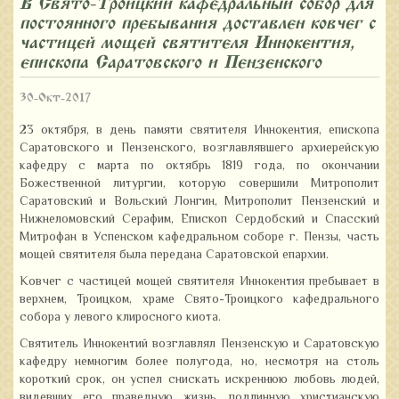
В Свято-Троицкий кафедральный собор для
постоянного пребывания доставлен ковчег с
частицей мощей святителя Иннокентия,
епископа Саратовского и Пензенского
30-Окт-2017
23 октября, в день памяти святителя Иннокентия, епископа
Саратовского и Пензенского, возглавлявшего архиерейскую
кафедру с марта по октябрь 1819 года, по окончании
Божественной литургии, которую совершили Митрополит
Саратовский и Вольский Лонгин, Митрополит Пензенский и
Нижнеломовский Серафим, Епископ Сердобский и Спасский
Митрофан в Успенском кафедральном соборе г. Пензы, часть
мощей святителя была передана Саратовской епархии.
Ковчег с частицей мощей святителя Иннокентия пребывает в
верхнем, Троицком, храме Свято-Троицкого кафедрального
собора у левого клиросного киота.
Святитель Иннокентий возглавлял Пензенскую и Саратовскую
кафедру немногим более полугода, но, несмотря на столь
короткий срок, он успел снискать искреннюю любовь людей,
видевших его праведную жизнь, подлинную христианскую