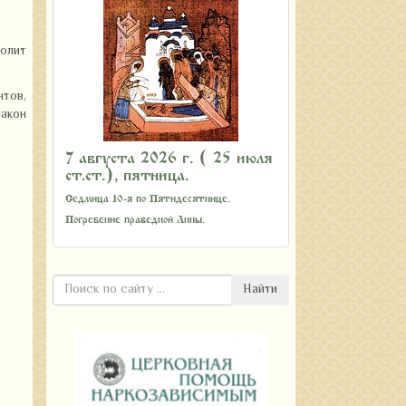
олит
нтов,
акон
7 августа 2026 г. ( 25 июля
ст.ст.), пятница.
Седмица 10-я по Пятидесятнице.
Погребение праведной Анны.
Найти