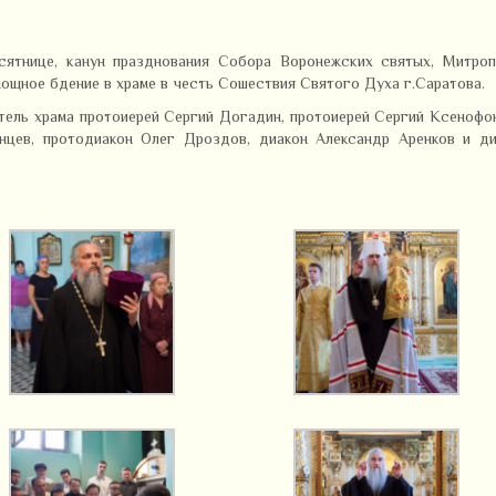
есятнице, канун празднования Собора Воронежских святых, Митроп
ощное бдение в храме в честь Сошествия Святого Духа г.Саратова.
ель храма протоиерей Сергий Догадин, протоиерей Сергий Ксенофо
нцев, протодиакон Олег Дроздов, диакон Александр Аренков и ди