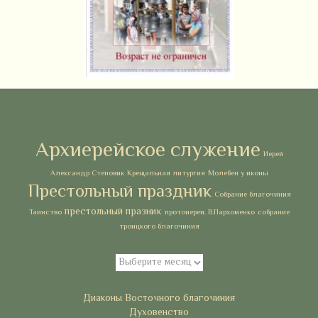
Метки
Архиерейское служение
Иерей
Александр Степовик
Крещальная литургия
Молебен у иконы
Престольный праздник
Собрание благочиния
престольный празник
Таинство
протоиереи. В.Пархоменко
собрание
троицкого благочиния
Архивы
Архивы
Рубрики
Диаконы Восточного благочиния
Духовенство