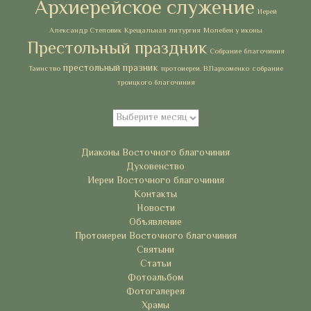
Архиерейское служение
Иерей
Александр Степовик
Крещальная литургия
Молебен у иконы
Престольный праздник
Собрание благочиния
престольный празник
Таинство
протоиереи. В.Пархоменко
собрание
троицкого благочиния
Архивы
Архивы
Рубрики
Диаконы Восточного благочиния
Духовенство
Иереи Восточного благочиния
Контакты
Новости
Объявление
Протоиереи Восточного благочиния
Святыни
Статьи
Фотоальбом
Фотогалерея
Храмы