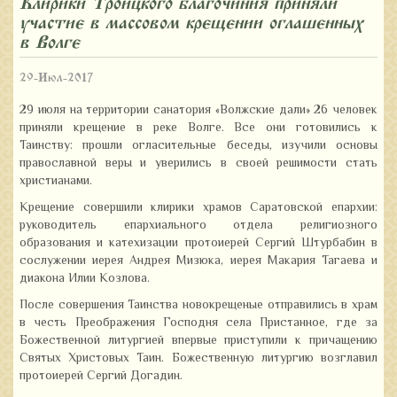
Клирики Троицкого благочиния приняли
участие в массовом крещении оглашенных
в Волге
29-Июл-2017
29 июля на территории санатория «Волжские дали» 26 человек
приняли крещение в реке Волге. Все они готовились к
Таинству: прошли огласительные беседы, изучили основы
православной веры и уверились в своей решимости стать
христианами.
Крещение совершили клирики храмов Саратовской епархии:
руководитель епархиального отдела религиозного
образования и катехизации протоиерей Сергий Штурбабин в
сослужении иерея Андрея Мизюка, иерея Макария Тагаева и
диакона Илии Козлова.
После совершения Таинства новокрещеные отправились в храм
в честь Преображения Господня села Пристанное, где за
Божественной литургией впервые приступили к причащению
Святых Христовых Таин. Божественную литургию возглавил
протоиерей Сергий Догадин.