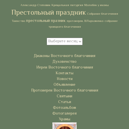
Александр Степовик
Крещальная литургия
Молебен у иконы
Престольный праздник
Собрание благочиния
престольный празник
Таинство
протоиереи. В.Пархоменко
собрание
троицкого благочиния
Архивы
Архивы
Рубрики
Диаконы Восточного благочиния
Духовенство
Иереи Восточного благочиния
Контакты
Новости
Объявление
Протоиереи Восточного благочиния
Святыни
Статьи
Фотоальбом
Фотогалерея
Храмы