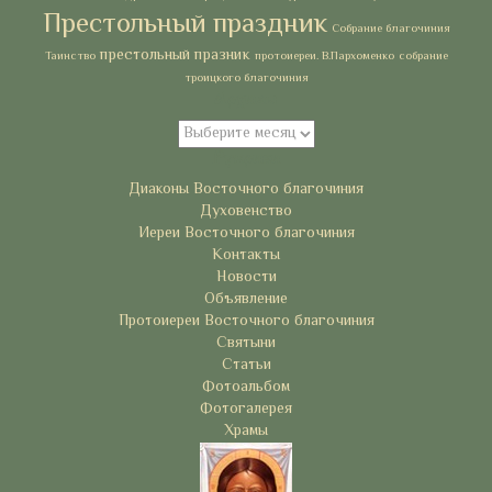
Престольный праздник
Собрание благочиния
престольный празник
Таинство
протоиереи. В.Пархоменко
собрание
троицкого благочиния
Архивы
Архивы
Рубрики
Диаконы Восточного благочиния
Духовенство
Иереи Восточного благочиния
Контакты
Новости
Объявление
Протоиереи Восточного благочиния
Святыни
Статьи
Фотоальбом
Фотогалерея
Храмы