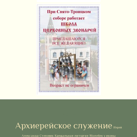
Метки
Архиерейское служение
Иерей
Александр Степовик
Крещальная литургия
Молебен у иконы