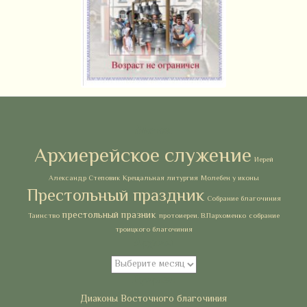
Метки
Архиерейское служение
Иерей
Александр Степовик
Крещальная литургия
Молебен у иконы
Престольный праздник
Собрание благочиния
престольный празник
Таинство
протоиереи. В.Пархоменко
собрание
троицкого благочиния
Архивы
Архивы
Рубрики
Диаконы Восточного благочиния