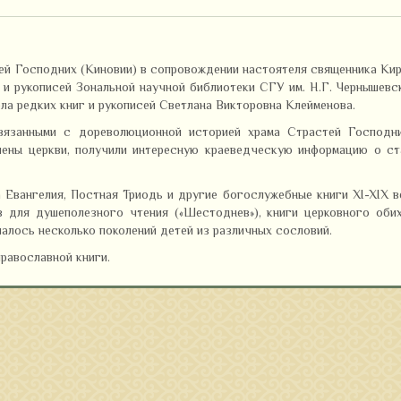
ей Господних (Киновии) в сопровождении настоятеля священника Ки
 и рукописей Зональной научной библиотеки СГУ им. Н.Г. Чернышевс
а редких книг и рукописей Светлана Викторовна Клейменова.
связанными с дореволюционной историей храма Страстей Господни
чены церкви, получили интересную краеведческую информацию о с
Евангелия, Постная Триодь и другие богослужебные книги XI-XIX в
 для душеполезного чтения («Шестоднев»), книги церковного оби
чалось несколько поколений детей из различных сословий.
равославной книги.