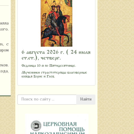
рилла
кого.
х, с
таром
6 августа 2026 г. ( 24 июля
ст.ст.), четверг.
еков.
Седмица 10-я по Пятидесятнице.
хода,
Мученники страстотерпцы благоверные
князья Борис и Глеб.
Найти