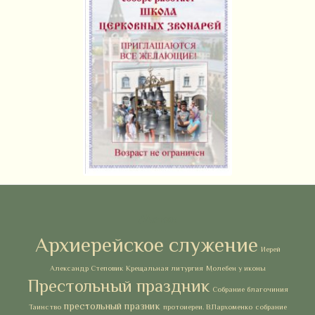
Метки
Архиерейское служение
Иерей
Александр Степовик
Крещальная литургия
Молебен у иконы
Престольный праздник
Собрание благочиния
престольный празник
Таинство
протоиереи. В.Пархоменко
собрание