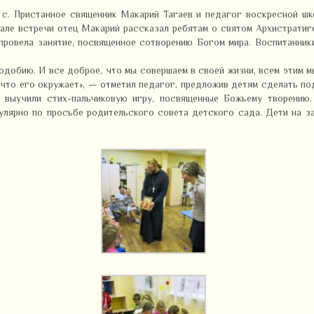
 с. Пристанное священник Макарий Тагаев и педагог воскресной ш
чале встречи отец Макарий рассказал ребятам о святом Архистратиг
провела занятие, посвященное сотворению Богом мира. Воспитанники
подобию. И все доброе, что мы совершаем в своей жизни, всем этим мы
 что его окружает», — отметил педагог, предложив детям сделать по
 выучили стих-пальчиковую игру, посвященные Божьему творению
улярно по просьбе родительского совета детского сада. Дети на з