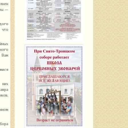
олнен
еры —
дого
, что
йных
ного
 Вам
имися
 них
авра
ков,
енном
абора