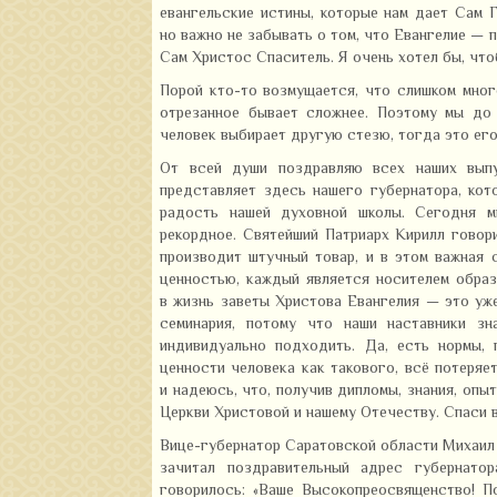
евангельские истины, которые нам дает Сам Г
но важно не забывать о том, что Евангелие — 
Сам Христос Спаситель. Я очень хотел бы, что
Порой кто-то возмущается, что слишком много
отрезанное бывает сложнее. Поэтому мы до
человек выбирает другую стезю, тогда это ег
От всей души поздравляю всех наших выпу
представляет здесь нашего губернатора, кот
радость нашей духовной школы. Сегодня м
рекордное. Святейший Патриарх Кирилл говори
производит штучный товар, и в этом важная
ценностью, каждый является носителем образ
в жизнь заветы Христова Евангелия — это уже
семинария, потому что наши наставники з
индивидуально подходить. Да, есть нормы, 
ценности человека как такового, всё потеряе
и надеюсь, что, получив дипломы, знания, опы
Церкви Христовой и нашему Отечеству. Спаси 
Вице-губернатор Саратовской области Михаил 
зачитал поздравительный адрес губернатор
говорилось: «Ваше Высокопреосвященство! П