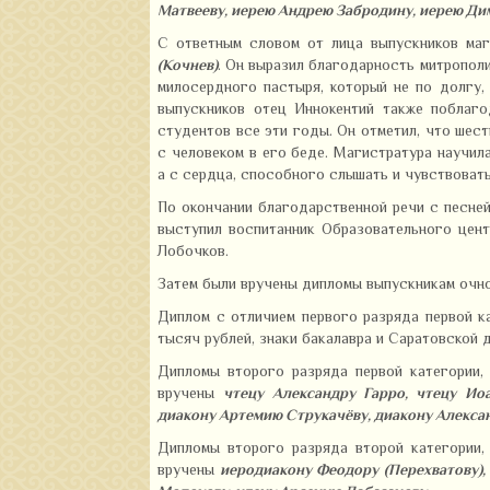
Матвееву, иерею Андрею Забродину, иерею Д
С ответным словом от лица выпускников ма
(Кочнев)
. Он выразил благодарность митрополи
милосердного пастыря, который не по долгу,
выпускников отец Иннокентий также поблаго
студентов все эти годы. Он отметил, что шес
с человеком в его беде. Магистратура научила
а с сердца, способного слышать и чувствоват
По окончании благодарственной речи с песне
выступил воспитанник Образовательного цен
Лобочков.
Затем были вручены дипломы выпускникам очно
Диплом с отличием первого разряда первой ка
тысяч рублей, знаки бакалавра и Саратовской
Дипломы второго разряда первой категории, 
вручены
чтецу Александру Гарро, чтецу Ио
диакону Артемию Струкачёву, диакону Алекса
Дипломы второго разряда второй категории, 
вручены
иеродиакону Феодору (Перехватову),