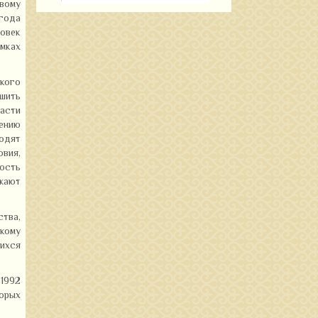
вому
 года
овек
амках
кого
ешить
асти
ению
ходят
вия,
ость
жают
тва,
кому
ихся
 1992
орых