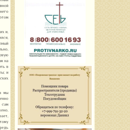
жении
овной
 него
 этом
их и,
ился,
езный
льно,
ервую
ам на
ить в
ты; и
ских
а мы
менно
и сам
жено,
вает,
этому
редь