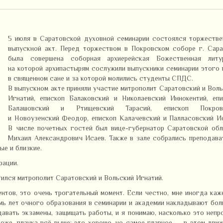
5 июля в Саратовской духовной семинарии состоялся торжестве
выпускной акт. Перед торжеством в Покровском соборе г. Сара
была совершена соборная архиерейская Божественная литур
на которой архипастырям сослужили выпускники семинарии этого
в священном сане и за которой молились студенты СПДС.
В выпускном акте приняли участие
митрополит Саратовский и Вол
Игнатий
, епископ Балаковский и Николаевский Иннокентий, епи
Балашовский и Ртищевский Тарасий, епископ Покров
и Новоузенский Феодор, епископ Калачевский и Палласовский И
В числе почетных гостей был вице-губернатор Саратовской обл
Михаил Александрович Исаев. Также в зале собрались преподава
ые и близкие.
рации.
ился митрополит Саратовский и Вольский Игнатий.
нтов, это очень трогательный момент. Если честно, мне иногда каж
мь лет очного образования в семинарии и академии накладывают бо
авать экзамены, защищать работы, и я понимаю, насколько это непр