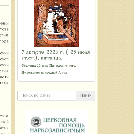
нный
това
гия,
 года
7 августа 2026 г. ( 25 июля
ьский
ст.ст.), пятница.
скоп
ский
Седмица 10-я по Пятидесятнице.
оанн.
Погребение праведной Анны.
асти
тели,
Найти
ется,
льшой
осто.