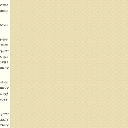
ества
слова
пломы
имени
 знак
трию
истра
зряда
аилу
учены
вичу
ву),
кову,
ерею
Павлу
тину