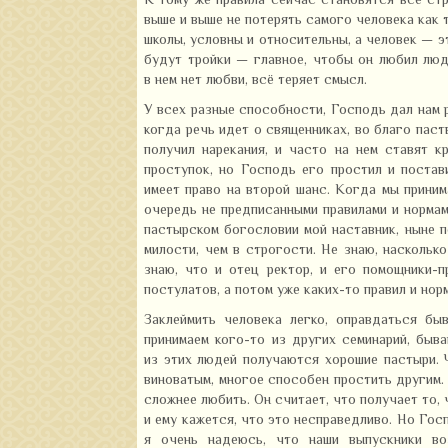
К тому же правила сейчас становятся все стр
выше и выше не потерять самого человека как 
школы, условны и относительны, а человек — 
будут тройки — главное, чтобы он любил люде
в нем нет любви, всё теряет смысл.
У всех разные способности, Господь дал нам р
когда речь идет о священниках, во благо паст
получил нарекания, и часто на нем ставят к
проступок, но Господь его простил и постави
имеет право на второй шанс. Когда мы приним
очередь не предписанными правилами и нормам
пастырском богословии мой наставник, ныне 
милости, чем в строгости. Не знаю, наскольк
знаю, что и отец ректор, и его помощники-
постулатов, а потом уже каких-то правил и норм
Заклеймить человека легко, оправдаться бы
принимаем кого-то из других семинарий, быв
из этих людей получаются хорошие пастыри. Ч
виноватым, многое способен простить другим. 
сложнее любить. Он считает, что получает то, 
и ему кажется, что это несправедливо. Но Гос
я очень надеюсь, что наши выпускники во