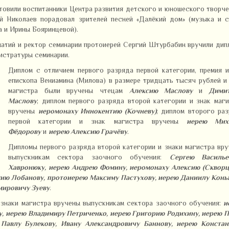
товили воспитанники Центра развития детского и юношеского творч
й Николаев порадовал зрителей песней «Далёкий дом» (музыка и 
а и Ирины Бояринцевой).
натий и ректор семинарии протоиерей Сергий Штурбабин вручили ди
истратуры семинарии.
Диплом с отличием первого разряда первой категории, премия 
епископа Вениамина (Милова) в размере тридцать тысяч рублей и
магистра были вручены чтецам
Алексию Маслову
и
Дими
Маслову
; диплом первого разряда второй категории и знак маг
вручены
иеромонаху Иннокентию (Кочневу)
; диплом второго ра
первой категории и знак магистра вручены
иерею Мих
Фёдорову
и
иерею Алексию Грачёву
.
Дипломы первого разряда второй категории и знаки магистра вр
выпускникам сектора заочного обучения:
Сергею Василье
Хавронюку, иерею Андрею Фомину, иеромонаху Алексию (Скворцо
ию Лобанову, протоиерею Максиму Пастухову, иерею Даниилу Конь
мировичу Зуеву
.
 знаки магистра вручены выпускникам сектора заочного обучения:
и
, иерею Владимиру Петриченко, иерею Григорию Родихину, иерею 
 Павлу Булекову, Ивану Александровичу Баннову, иерею Констан