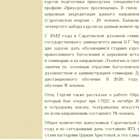
курсов подготовки приходских специалисто
профилю «Приходское просвещение». В связи 
церковная аккредитация данного направле
(Саратовская епархия – 26 человек, Балаков
четвертого набора курсов на данный момент п
С 2022 года в Саратовской духовной семин
государственного университета имени Н.Г. Ч
две задачи: дать обучающимся старших курс
православного богословия и церковной исто
в семинарию и на направление «Теология» в св
занятия по основным отраслям богословско
духовенством и администрацией семинарии. 
дистанционного обучения. В 2026 год
обучение
11
человек.
Отец Сергий также рассказал о работе Обра
который был открыт при СПДС в октябре 20
и эстрадному вокалу, театральному искусс
по всем направлениям составляет
76
человек.
Общее количество выпускников Саратовской п
году и по сегодняшний день составило
973
ч
стали пастырями Церкви Христовой, и это самы