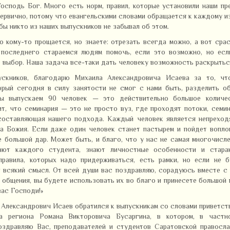
осподь Бог. Много есть норм, правил, которые установили наши пр
первично, потому что евангельскими словами обращается к каждому и
бы никто из наших выпускников не забывал об этом.
 кому-то прощается, но знаете: отрезать всегда можно, а вот сра
 последнего стараемся людям помочь, если это возможно, но есл
о выбор. Наша задача все-таки дать человеку возможность раскрытьс
скников, благодарю Михаила Александровича Исаева за то, чт
орый сегодня в силу занятости не смог с нами быть, разделить 
ы выпускаем 90 человек — это действительно большое количес
т, что семинария — это не просто вуз, где проходят потоки, семи
 составляющая нашего подхода. Каждый человек является непреход
а Божия. Если даже один человек станет пастырем и пойдет вопл
 большой дар. Может быть, и благо, что у нас не самая многочисл
нают каждого студента, знают личностные особенности и стара
правила, которых надо придерживаться, есть рамки, но если не б
т всякий смысл. От всей души вас поздравляю, сорадуюсь вместе с
т общения, вы будете использовать их во благо и принесете большой
вас Господи!»
Александрович Исаев обратился к выпускникам со словами приветст
а региона Романа Викторовича Бусаргина, в котором, в частно
оздравляю Вас, преподавателей и студентов Саратовской правосла