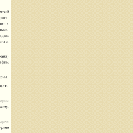
нтий
брого
 всех
вало
рядом
анта,
рана)
афим
рии.
дцать
нарии
ину,
нарии
итрию