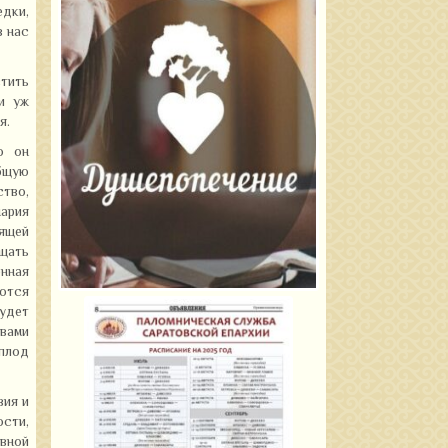
едки,
з нас
стить
и уж
я.
о он
общую
тво,
нария
ящей
ощать
енная
ются
удет
 вами
 плод
вия и
сти,
вной