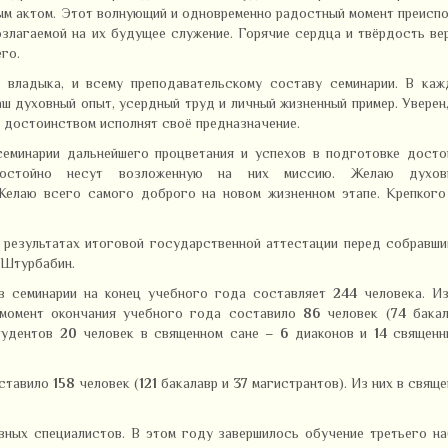
ым актом. Этот волнующий и одновременно радостный момент преисп
озлагаемой на их будущее служение. Горячие сердца и твёрдость в
го.
 владыка, и всему преподавательскому составу семинарии. В каж
аш духовный опыт, усердный труд и личный жизненный пример. Уверен
 достоинством исполнят своё предназначение.
еминарии дальнейшего процветания и успехов в подготовке досто
достойно несут возложенную на них миссию. Желаю духов
 Желаю всего самого доброго на новом жизненном этапе. Крепкого
 результатах итоговой государственной аттестации перед собравш
 Штурбабин.
в семинарии на конец учебного года составляет
244
человека. Из
 момент окончания учебного года составило
86
человек (
74
бакал
тудентов
20
человек в священном сане –
6
диаконов и
14
священни
оставило
158
человек (
121
бакалавр и
37
магистрантов). Из них в свящ
вных специалистов. В этом году завершилось обучение третьего н