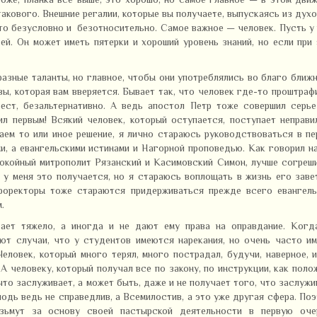
оже, планка всё выше; это хорошо, но самое главное — в этом дви
такового. Внешние регалии, которые вы получаете, выпускаясь из дух
это безусловно и безотносительно. Самое важное — человек. Пусть у
й. Он может иметь пятерки и хороший уровень знаний, но если при
азные таланты, но главное, чтобы они употреблялись во благо ближн
вы, которая вам вверяется. Бывает так, что человек где-то проштраф
рест, безальтернативно. А ведь апостол Петр тоже совершил серь
л первым! Всякий человек, который оступается, поступает неправи
аем то или иное решение, я лично стараюсь руководствоваться в п
и, а евангельскими истинами и Нагорной проповедью. Как говорил н
покойный митрополит Рязанский и Касимовский Симон, лучше согреш
о у меня это получается, но я стараюсь воплощать в жизнь его заве
проректоры тоже стараются придерживаться прежде всего евангель
.
вает тяжело, а иногда и не дают ему права на оправдание. Когд
ают случаи, что у студентов имеются нарекания, но очень часто и
еловек, который много терял, много пострадал, будучи, наверное, 
А человеку, который получал все по закону, по инструкции, как поло
что заслуживает, а может быть, даже и не получает того, что заслужи
подь ведь не справедлив, а Всемилостив, а это уже другая сфера. По
зьмут за основу своей пастырской деятельности в первую оче