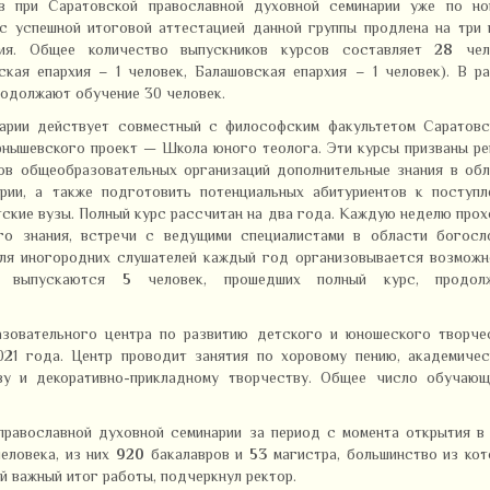
в при Саратовской православной духовной семинарии уже по но
с успешной итоговой аттестацией данной группы продлена на три
ния. Общее количество выпускников курсов составляет
28
чел
ская епархия – 1 человек, Балашовская епархия – 1 человек). В р
родолжают обучение 30 человек.
арии действует совместный с философским факультетом Саратовс
ернышевского проект — Школа юного теолога. Эти курсы призваны р
ов общеобразовательных организаций дополнительные знания в обл
рии, а также подготовить потенциальных абитуриентов к поступл
етские вузы. Полный курс рассчитан на два года. Каждую неделю про
го знания, встречи с ведущими специалистами в области богосло
Для иногородних слушателей каждый год организовывается возможн
у выпускаются
5
человек, прошедших полный курс, продол
зовательного центра по развитию детского и юношеского творчес
21 года. Центр проводит занятия по хоровому пению, академичес
тву и декоративно-прикладному творчеству. Общее число обучающ
равославной духовной семинарии за период с момента открытия в
еловека, из них
920
бакалавров и
53
магистра, большинство из кот
й важный итог работы, подчеркнул ректор.