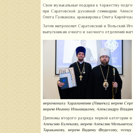
Свои музыкальные подарки к торжеству подго
при Саратовской духовной семинарии: Алексе
Олега Газманова, аранжировка Олега Кирейчук
Затем митрополит Саратовский и Вольский Иг
выпускникам очного и заочного отделений маг
иеромонаху Харалампию (Ляшеку), иерею Серг
иерею Иоанну Ильницкому, Александру Влади
Дипломы второго разряда первой категории и
Алексию Булекову, иерею Алексию Мельничуку
Тараканову, иерею Вадиму Федотову, чтецу