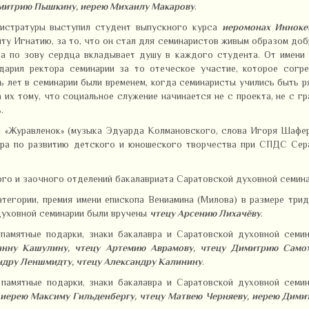
имитрию Пышкину, иерею Михаилу Макарову
.
гистратуры выступил студент выпускного курса
иеромонах Инноке
ту Игнатию, за то, что он стал для семинаристов живым образом до
 а по зову сердца вкладывает душу в каждого студента. От имени
дарил ректора семинарии за то отеческое участие, которое согре
ть лет в семинарии были временем, когда семинаристы учились быть 
 их тому, что социальное служение начинается не с проекта, не с гр
ь
.
й «Журавленок» (музыка Эдуарда Колмановского, слова Игоря Шафе
тра по развитию детского и юношеского творчества при СПДС Сер
го и заочного отделений бакалавриата Саратовской духовной семина
тегории, премия имени епископа Вениамина (Милова) в размере три
 духовной семинарии были вручены
чтецу Арсению Лихачёву
.
памятные подарки, знаки бакалавра и Саратовской духовной семи
анну Кашулину, чтецу Артемию Аврамову, чтецу Димитрию Самох
ндру Леншмидту, чтецу Александру Калинину
.
памятные подарки, знаки бакалавра и Саратовской духовной семи
 иерею Максиму Гильденбергу, чтецу Матвею Черняеву, иерею Дим