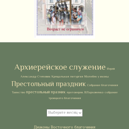
Метки
Архиерейское служение
Иерей
Александр Степовик
Крещальная литургия
Молебен у иконы
Престольный праздник
Собрание благочиния
престольный празник
Таинство
протоиереи. В.Пархоменко
собрание
троицкого благочиния
Архивы
Архивы
Рубрики
Диаконы Восточного благочиния