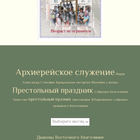
Метки
Архиерейское служение
Иерей
Александр Степовик
Крещальная литургия
Молебен у иконы
Престольный праздник
Собрание благочиния
престольный празник
Таинство
протоиереи. В.Пархоменко
собрание
троицкого благочиния
Архивы
Архивы
Рубрики
Диаконы Восточного благочиния