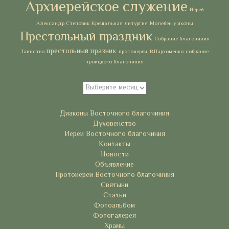
Архиерейское служение
Иерей
Александр Степовик
Крещальная литургия
Молебен у иконы
Престольный праздник
Собрание благочиния
престольный празник
Таинство
протоиереи. В.Пархоменко
собрание
троицкого благочиния
Архивы
Архивы
Рубрики
Диаконы Восточного благочиния
Духовенство
Иереи Восточного благочиния
Контакты
Новости
Объявление
Протоиереи Восточного благочиния
Святыни
Статьи
Фотоальбом
Фотогалерея
Храмы