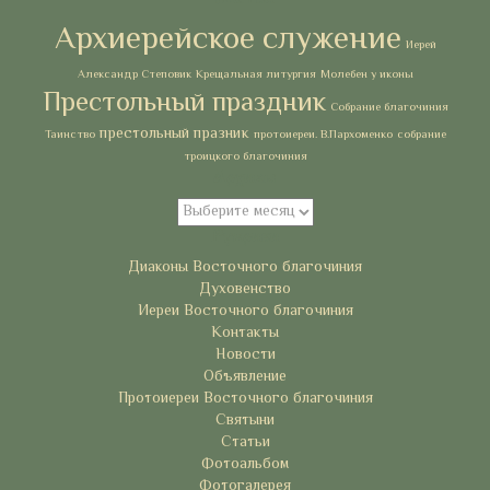
Архиерейское служение
Иерей
Александр Степовик
Крещальная литургия
Молебен у иконы
Престольный праздник
Собрание благочиния
престольный празник
Таинство
протоиереи. В.Пархоменко
собрание
троицкого благочиния
Архивы
Архивы
Рубрики
Диаконы Восточного благочиния
Духовенство
Иереи Восточного благочиния
Контакты
Новости
Объявление
Протоиереи Восточного благочиния
Святыни
Статьи
Фотоальбом
Фотогалерея