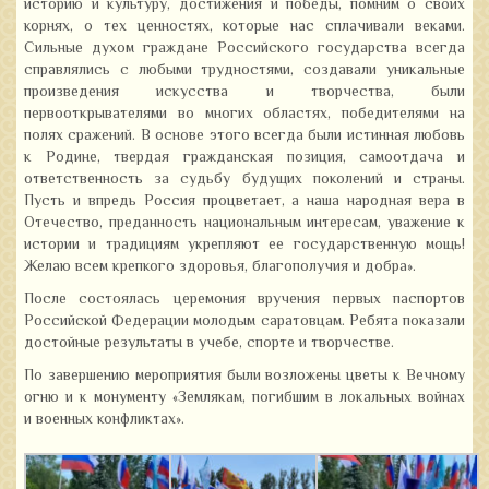
историю и культуру, достижения и победы, помним о своих
корнях, о тех ценностях, которые нас сплачивали веками.
Сильные духом граждане Российского государства всегда
справлялись с любыми трудностями, создавали уникальные
произведения искусства и творчества, были
первооткрывателями во многих областях, победителями на
полях сражений. В основе этого всегда были истинная любовь
к Родине, твердая гражданская позиция, самоотдача и
ответственность за судьбу будущих поколений и страны.
Пусть и впредь Россия процветает, а наша народная вера в
Отечество, преданность национальным интересам, уважение к
истории и традициям укрепляют ее государственную мощь!
Желаю всем крепкого здоровья, благополучия и добра».
После состоялась церемония вручения первых паспортов
Российской Федерации молодым саратовцам. Ребята показали
достойные результаты в учебе, спорте и творчестве.
По завершению мероприятия были возложены цветы к Вечному
огню и к монументу «Землякам, погибшим в локальных войнах
и военных конфликтах».