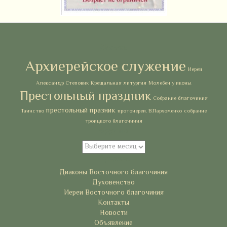
Метки
Архиерейское служение
Иерей
Александр Степовик
Крещальная литургия
Молебен у иконы
Престольный праздник
Собрание благочиния
престольный празник
Таинство
протоиереи. В.Пархоменко
собрание
троицкого благочиния
Архивы
Архивы
Рубрики
Диаконы Восточного благочиния
Духовенство
Иереи Восточного благочиния
Контакты
Новости
Объявление