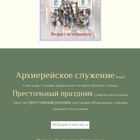
Метки
Архиерейское служение
Иерей
Александр Степовик
Крещальная литургия
Молебен у иконы
Престольный праздник
Собрание благочиния
престольный празник
Таинство
протоиереи. В.Пархоменко
собрание
троицкого благочиния
Архивы
Архивы
Рубрики