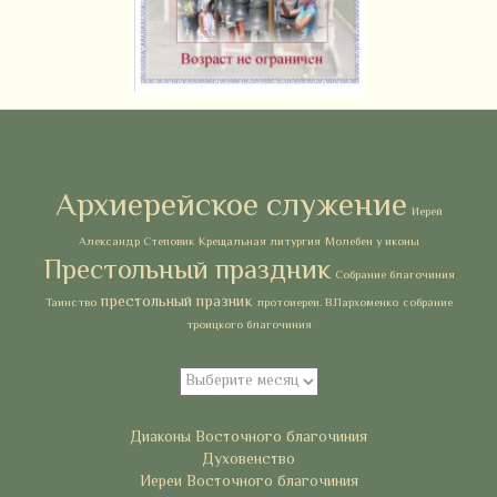
Метки
Архиерейское служение
Иерей
Александр Степовик
Крещальная литургия
Молебен у иконы
Престольный праздник
Собрание благочиния
престольный празник
Таинство
протоиереи. В.Пархоменко
собрание
троицкого благочиния
Архивы
Архивы
Рубрики
Диаконы Восточного благочиния
Духовенство
Иереи Восточного благочиния