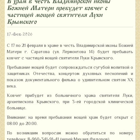
В храм в честь Владимирской иконы
Божией Матери пребудет ковчег с
частицей мощей святителя Луки
Крымского
17-Фев-2026
С 17 по 21 февраля в храме в честь Владимирской иконы Божией
Матери г. Саратова (ул. Лермонтова 14) будет пребывать
ковчег с частицей мощей святителя Луки Крымского.
Пребывание мощей будет сопровождаться сугубой молитвой о
защитниках Отечества, концертом духовных песнопений и
показом документального фильма о удивительном святом XX
века.
Ковчег прибудет из больничного храма святителя Луки,
архиепископа Крымского, при 3-ей городской клинической
больнице.
Внимание: на время пребывания мощей храм будет открыт с
08:00 до 20:00.
По возникшим вопросам можно обратиться по номеру
телефона: 8-960-341-91-41 (иерей Михаил Федоров).