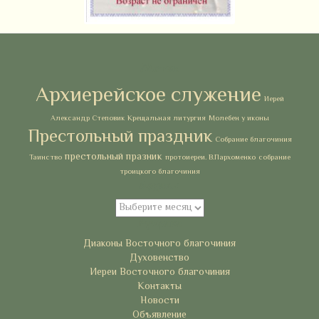
Метки
Архиерейское служение
Иерей
Александр Степовик
Крещальная литургия
Молебен у иконы
Престольный праздник
Собрание благочиния
престольный празник
Таинство
протоиереи. В.Пархоменко
собрание
троицкого благочиния
Архивы
Архивы
Рубрики
Диаконы Восточного благочиния
Духовенство
Иереи Восточного благочиния
Контакты
Новости
Объявление