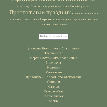
Иерей
Александр Степовик
Крещальная литургия
Молебен у иконы
Престольный праздник
Собрание благочиния
престольный празник
Таинство
протоиереи. В.Пархоменко
собрание
троицкого благочиния
Архивы
Архивы
Рубрики
Диаконы Восточного благочиния
Духовенство
Иереи Восточного благочиния
Контакты
Новости
Объявление
Протоиереи Восточного благочиния
Святыни
Статьи
Фотоальбом
Фотогалерея
Храмы