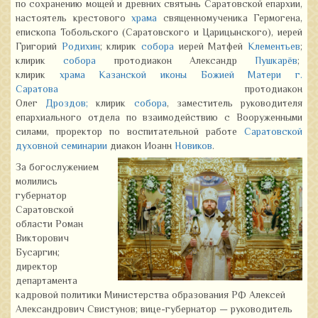
по сохранению мощей и древних святынь Саратовской епархии,
настоятель крестового
храма
священномученика Гермогена,
епископа Тобольского (Саратовского и Царицынского), иерей
Григорий
Родихин
; клирик
собора
иерей Матфей
Клементьев
;
клирик
собора
протодиакон Александр
Пушкарёв
;
клирик
храма Казанской иконы Божией Матери г.
Саратова
протодиакон
Олег
Дроздов;
клирик
собора
, заместитель руководителя
епархиального отдела по взаимодействию с Вооруженными
силами, проректор по воспитательной работе
Саратовской
духовной семинарии
диакон Иоанн
Новиков
.
За богослужением
молились
губернатор
Саратовской
области Роман
Викторович
Бусаргин;
директор
департамента
кадровой политики Министерства образования РФ Алексей
Александрович Свистунов; вице-губернатор — руководитель