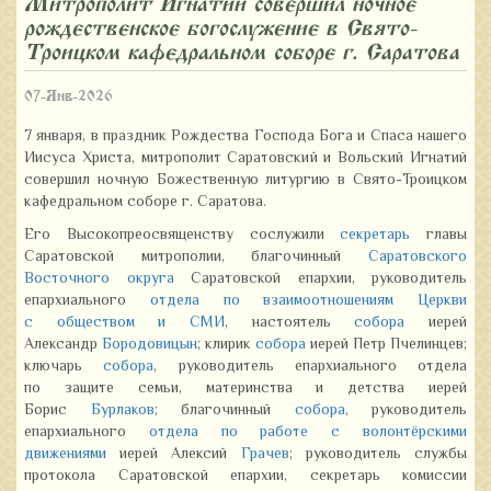
Митрополит Игнатий совершил ночное
рождественское богослужение в Свято-
Троицком кафедральном соборе г. Саратова
07-Янв-2026
7 января, в праздник Рождества Господа Бога и Спаса нашего
Иисуса Христа, митрополит Саратовский и Вольский Игнатий
совершил ночную Божественную литургию в Свято-Троицком
кафедральном соборе г. Саратова.
Его Высокопреосвященству сослужили
секретарь
главы
Саратовской митрополии, благочинный
Саратовского
Восточного округа
Саратовской епархии, руководитель
епархиального
отдела по взаимоотношениям Церкви
с обществом и СМИ
, настоятель
собора
иерей
Александр
Бородовицын
; клирик
собора
иерей Петр Пчелинцев;
ключарь
собора
, руководитель епархиального отдела
по защите семьи, материнства и детства иерей
Борис
Бурлаков
; благочинный
собора
, руководитель
епархиального
отдела по работе с волонтёрскими
движениями
иерей Алексий
Грачев
; руководитель службы
протокола Саратовской епархии, секретарь комиссии