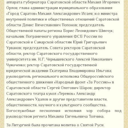
аппарата губернатора Саратовской области Михаил Игоревич
Орлов; глава администрации муниципального образования
«Город Саратов» Михаил Александрович Исаев; и.о министра
внутренней политики и общественных отношений Саратовской
области Денис Вячеславович Попонов; председатель
Общественной палаты региона Борис Леонидович Шинчук;
начальник Пограничного управления ФСБ России по
Саратовской и Самарской областям Юрий Григорьевич
Урванов; председатель Совета ректоров Саратовской
области, ректор Саратовского государственного
университета им. Н.Г. Чернышевского Алексей Николаевич
Чумаченко; ректор Саратовской государственной
юридической академии Екатерина Владимировна Ильгова;
руководитель регионального исполкома Общероссийского
общественного движения «Народный фронт «За Россию»» в
Саратовской области Сергей Олегович Шаров; директор
Саратовского театра кукол «Теремок» Александр
Александрович Удалов и другие представители власти,
общественности, научного и культурного сообщества.
Богослужебные песнопения исполнил хор собора под
руководством регента Михаила Евгеньевича Толчина.
За Литургией была прочитана молитва о Святой Руси.