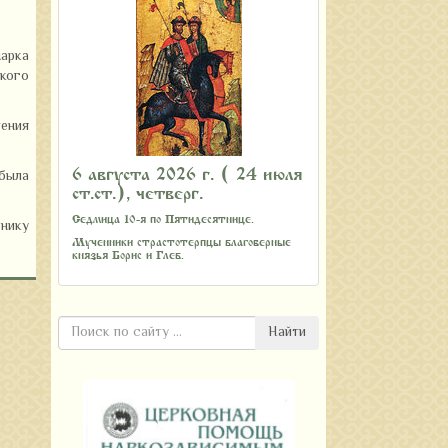
арка
цкого
ения
6 августа 2026 г. ( 24 июля
была
ст.ст.), четверг.
Седмица 10-я по Пятидесятнице.
днику
Мученники страстотерпцы благоверные
князья Борис и Глеб.
Найти