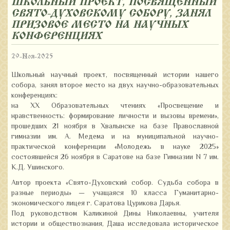
ШКОЛЬНЫЙ ПРОЕКТ, ПОСВЯЩЕННЫЙ
СВЯТО-ДУХОВСКОМУ СОБОРУ, ЗАНЯЛ
ПРИЗОВОЕ МЕСТО НА НАУЧНЫХ
КОНФЕРЕНЦИЯХ
29-Ноя-2025
Школьный научный проект, посвященный истории нашего
собора, занял второе место на двух научно-образовательных
конференциях:
на ХХ Образовательных чтениях «Просвещение и
нравственность: формирование личности и вызовы времени»,
прошедших 21 ноября в Хвалынске на базе Православной
гимназии им. А. Медема и на муниципальной научно-
практической конференции «Молодежь в науке 2025»
состоявшейся 26 ноября в Саратове на базе Гимназии N 7 им.
К.Д. Ушинского.
Автор проекта «Свято-Духовский собор. Судьба собора в
разные периоды» — учащаяся 10 класса Гуманитарно-
экономического лицея г. Саратова Цурикова Дарья.
Под руководством Каликиной Дины Николаевны, учителя
истории и обществознания, Даша исследовала историческое