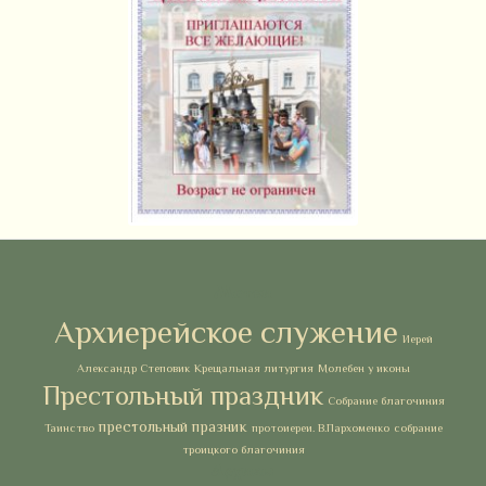
Метки
Архиерейское служение
Иерей
Александр Степовик
Крещальная литургия
Молебен у иконы
Престольный праздник
Собрание благочиния
престольный празник
Таинство
протоиереи. В.Пархоменко
собрание
троицкого благочиния
Архивы