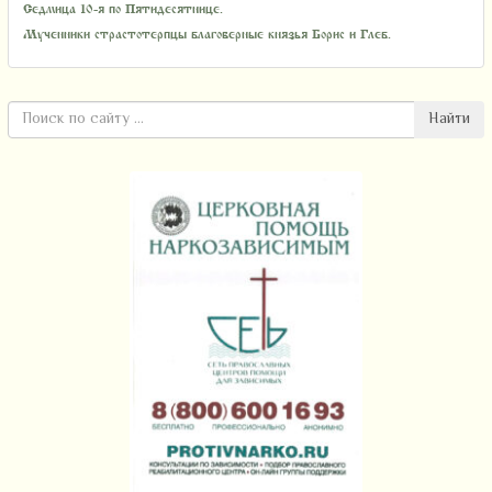
Седмица 10-я по Пятидесятнице.
Мученники страстотерпцы благоверные князья Борис и Глеб.
Найти