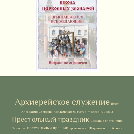
Метки
Архиерейское служение
Иерей
Александр Степовик
Крещальная литургия
Молебен у иконы
Престольный праздник
Собрание благочиния
престольный празник
Таинство
протоиереи. В.Пархоменко
собрание