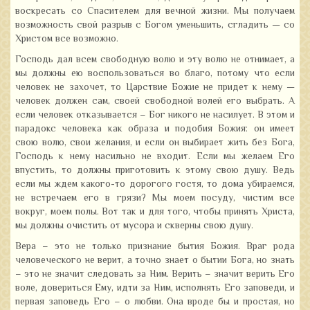
воскресать со Спасителем для вечной жизни. Мы получаем
возможность свой разрыв с Богом уменьшить, сгладить — со
Христом все возможно.
Господь дал всем свободную волю и эту волю не отнимает, а
мы должны ею воспользоваться во благо, потому что если
человек не захочет, то Царствие Божие не придет к нему —
человек должен сам, своей свободной волей его выбрать. А
если человек отказывается – Бог никого не насилует. В этом и
парадокс человека как образа и подобия Божия: он имеет
свою волю, свои желания, и если он выбирает жить без Бога,
Господь к нему насильно не входит. Если мы желаем Его
впустить, то должны приготовить к этому свою душу. Ведь
если мы ждем какого-то дорогого гостя, то дома убираемся,
не встречаем его в грязи? Мы моем посуду, чистим все
вокруг, моем полы. Вот так и для того, чтобы принять Христа,
мы должны очистить от мусора и скверны свою душу.
Вера – это не только признание бытия Божия. Враг рода
человеческого не верит, а точно знает о бытии Бога, но знать
– это не значит следовать за Ним. Верить – значит верить Его
воле, довериться Ему, идти за Ним, исполнять Его заповеди, и
первая заповедь Его – о любви. Она вроде бы и простая, но