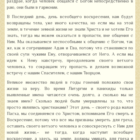
раздрае, когда человек общался с Богом непосредственно в
раю, они были в гармонии.
В Последний день, день всеобщего воскресения, нам будут
возвращены тела, уже иного качества, но если мы на этой
земле, в течение земной жизни не знали Христа и не хотели Его
знать, тогда мы можем оказаться в пропасти, вне общения с
Ним. Мы оказываемся неспособными к общению с Богом, так
же, как и согрешившие Адам и Ева, потому что становимся по
своей сути чужими Ему, отворачиваемся от Него. А если мы
идем к Нему навстречу, преодолеваем своего ветхого
человека, то сокращаем эту пропасть и делаем возможной
встречу с нашим Спасителем, с нашим Творцом.
Великое множество людей в годы гонений положило свои
жизни за веру. Во время Литургии и панихиды только
выявленные имена читаются очень долго, а сколько мы не
знаем имен? Сколько людей были умерщвлены за то, что
просто являлись христианами? Этот день – своего рода малая
Пасха, мы соединяемся со Христом, вспоминаем Его смерть и
Воскресение, потому что все мы призваны умереть для греха,
оставить своего ветхого человека и совоскреснуть с Ним для
новой жизни,– не тогда, когда наступит всеобщее
воскресение, а здесь, на земле, должны умирать для греха и