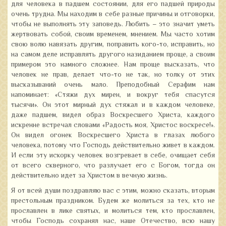
для человека в падшем состоянии, для его падшей природы
очень трудна. Мы находим в себе разные причины и отговорки,
чтобы не выполнять эту заповедь. Любить – это значит уметь
жертвовать собой, своим временем, мнением. Мы часто хотим
свою волю навязать другим, поправить кого-то, исправить, но
на самом деле исправлять другого назиданием проще, а своим
примером это намного сложнее. Нам проще высказать, что
человек не прав, делает что-то не так, но толку от этих
высказываний очень мало. Преподобный Серафим нам
напоминает: «Стяжи дух мирен, и вокруг тебя спасутся
тысячи». Он этот мирный дух стяжал и в каждом человеке,
даже падшем, видел образ Воскресшего Христа, каждого
искренне встречал словами «Радость моя, Христос воскресе!».
Он видел огонек Воскресшего Христа в глазах любого
человека, потому что Господь действительно живет в каждом.
И если эту искорку человек возгревает в себе, очищает себя
от всего скверного, что разлучает его с Богом, тогда он
действительно идет за Христом в вечную жизнь.
Я от всей души поздравляю вас с этим, можно сказать, вторым
престольным праздником. Будем же молиться за тех, кто не
прославлен в лике святых, и молиться тем, кто прославлен,
чтобы Господь сохранял нас, наше Отечество, всю нашу