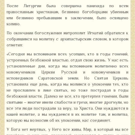
После Литургии была совершена панихида по всем
православным христианам, безвинно богоборцами убиенным
или безвинно пребывавшим в заключении, было освящено
коливо.
По окончании богослужения митрополит Игнатий обратился к
собравшимся на молитву с архипастырским словом, в котором
отметил:
«Сегодня мы вспоминаем всех усопших, кто в годы гонений,
устроенных безбожной властью, отдал свою жизнь. У нас есть
установленные дни, когда мы вспоминаем молитвенно всех
новомучеников Церкви Русской и новомучеников и
исповедников Саратовской земли. Но Святая Церковь
установила еще день, когда мы молимся о упокоении тех, кто
не прославлен в лике святых, но тоже пострадал в годы
безбожной власти. Далеко не все, кто претерпел гонения, были
святыми – многие имели слабости и грехи, многие дрогнули, но
все эти люди пострадали за веру, за Христа. Они нуждаются в
нашей молитве, а мы нуждаемся в их молитве там, и молитва,
которую мы возносим об их упокоении, нас соединяет.
У Бога нет мертвых, у Него все живы. Мир, в который мы все