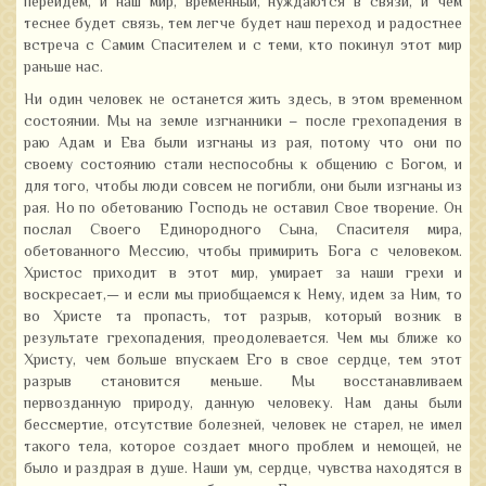
перейдем, и наш мир, временный, нуждаются в связи, и чем
теснее будет связь, тем легче будет наш переход и радостнее
встреча с Самим Спасителем и с теми, кто покинул этот мир
раньше нас.
Ни один человек не останется жить здесь, в этом временном
состоянии. Мы на земле изгнанники – после грехопадения в
раю Адам и Ева были изгнаны из рая, потому что они по
своему состоянию стали неспособны к общению с Богом, и
для того, чтобы люди совсем не погибли, они были изгнаны из
рая. Но по обетованию Господь не оставил Свое творение. Он
послал Своего Единородного Сына, Спасителя мира,
обетованного Мессию, чтобы примирить Бога с человеком.
Христос приходит в этот мир, умирает за наши грехи и
воскресает,— и если мы приобщаемся к Нему, идем за Ним, то
во Христе та пропасть, тот разрыв, который возник в
результате грехопадения, преодолевается. Чем мы ближе ко
Христу, чем больше впускаем Его в свое сердце, тем этот
разрыв становится меньше. Мы восстанавливаем
первозданную природу, данную человеку. Нам даны были
бессмертие, отсутствие болезней, человек не старел, не имел
такого тела, которое создает много проблем и немощей, не
было и раздрая в душе. Наши ум, сердце, чувства находятся в