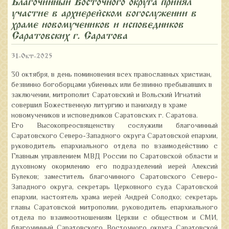
Благочинный Восточного округа принял
участие в архиерейском богослужении в
храме новомучеников и исповедников
Саратовских г. Саратова
31-Окт-2025
30 октября, в день поминовения всех православных христиан,
безвинно богоборцами убиенных или безвинно пребывавших в
заключении, митрополит Саратовский и Вольский Игнатий
совершил Божественную литургию и панихиду в храме
новомучеников и исповедников Саратовских г. Саратова.
Его Высокопреосвященству сослужили благочинный
Саратовского Северо-Западного округа Саратовской епархии,
руководитель епархиального отдела по взаимодействию с
Главным управлением МВД России по Саратовской области и
духовному окормлению его подразделений иерей Алексий
Булеков; заместитель благочинного Саратовского Северо-
Западного округа, секретарь Церковного суда Саратовской
епархии, настоятель храма иерей Андрей Солодко; секретарь
главы Саратовской митрополии, руководитель епархиального
отдела по взаимоотношениям Церкви с обществом и СМИ,
благочинный Саратовского Восточного округа Саратовской