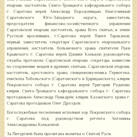
епархии, настоятель Свято-Троицкого кафедрального собора
г. Саратова иерей Александр Бородовицын; благочинный
Саратовского Юго-Западного округа, заместитель
председателя финансово-хозяйственного управления
Саратовской епархии, настоятель храма Всех святых, в земле
Русской просиявших, г.Саратова иерей Павел Тараканов;
первый заместитель секретаря Саратовского епархиального
управления, настоятель больничного храма святителя Луки
Крымского г. Саратова иерей Даниил Коньков; руководитель
службы протокола Саратовской епархии, секретарь комиссии
по сохранению мощей и древних святынь Саратовской епархии,
настоятель крестового храма священномученика Гермогена,
епископа Тобольского (Саратовского и Царицынского), клирик
Покровского собора г. Саратова иерей Григорий Родихин;
клирик Свято-Троицкого кафедрального собора г. Саратова
протодиакон Александр Пушкарёв; клирик Казанского храма г.
Саратова протодиакон Олег Дроздов.
Богослужебные песнопения исполнил хор Покровского собора
г. Саратова под руководством регента Антонины
Александровны Коньковой.
За Литургией была прочитана молитва о Святой Руси.