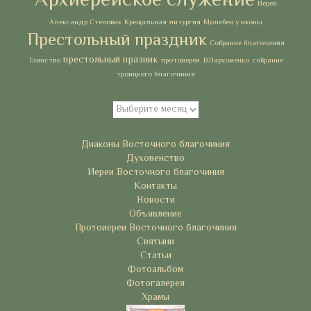
Архиерейское служение
Иерей
Александр Степовик
Крещальная литургия
Молебен у иконы
Престольный праздник
Собрание благочиния
престольный празник
Таинство
протоиереи. В.Пархоменко
собрание
троицкого благочиния
Архивы
Архивы
Рубрики
Диаконы Восточного благочиния
Духовенство
Иереи Восточного благочиния
Контакты
Новости
Объявление
Протоиереи Восточного благочиния
Святыни
Статьи
Фотоальбом
Фотогалерея
Храмы