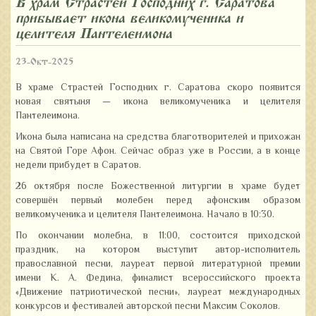
В храм Страстей Господних г. Саратова
прибывает икона великомученика и
целителя Пантелеимона
23-Окт-2025
В храме Страстей Господних г. Саратова скоро появится
новая святыня — икона великомученика и целителя
Пантелеимона.
Икона была написана на средства благотворителей и прихожан
на Святой Горе Афон. Сейчас образ уже в России, а в конце
недели прибудет в Саратов.
26 октября после Божественной литургии в храме будет
совершён первый молебен перед афонским образом
великомученика и целителя Пантелеимона. Начало в 10:30.
По окончании молебна, в 11:00, состоится приходской
праздник, на котором выступит автор-исполнитель
православной песни, лауреат первой литературной премии
имени К. А. Федина, финалист всероссийского проекта
«Движение патриотической песни», лауреат международных
конкурсов и фестивалей авторской песни Максим Соколов.