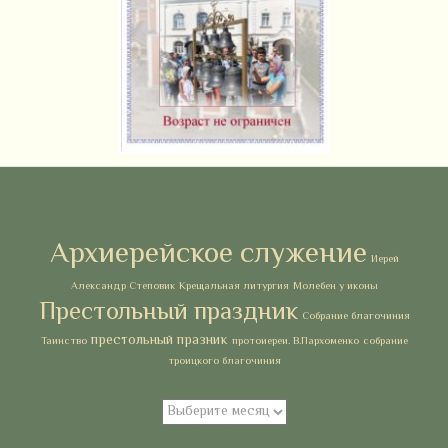
Метки
Архиерейское служение
Иерей
Александр Степовик
Крещальная литургия
Молебен у иконы
Престольный праздник
Собрание благочиния
престольный празник
Таинство
протоиереи. В.Пархоменко
собрание
троицкого благочиния
Архивы
Архивы
Рубрики